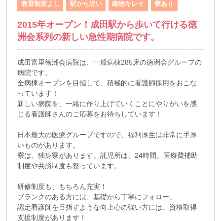
教育制度よし
駅から近い
建物キレイ
寮あり
2015年オープン！成田駅から歩いて行ける徳
洲会系列の新しい急性期病院です。
成田富里徳洲会病院は、一般病棟285床の徳洲会グループの
病院です。
全病棟オープンを目指して、積極的に看護師採用をおこな
っています！
新しい病院を、一緒に作り上げていくことにやりがいを感
じる看護師さんのご応募をお待ちしています！
日本最大の医療グループですので、福利厚生は非常に手厚
いものがあります。
寮は、独身寮があります。託児所は、24時間。医療費補助
制度や共済制度も整っています。
研修制度も、もちろん充実！
ブランクのある方には、基礎から丁寧にフォロー。
認定看護師を目指すような向上心の強い方には、資格取得
支援制度があります！