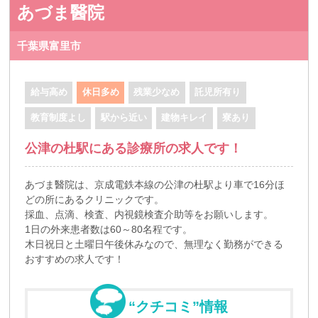
あづま醫院
千葉県富里市
給与高め
休日多め
残業少なめ
託児所有り
教育制度よし
駅から近い
建物キレイ
寮あり
公津の杜駅にある診療所の求人です！
あづま醫院は、京成電鉄本線の公津の杜駅より車で16分ほ
どの所にあるクリニックです。
採血、点滴、検査、内視鏡検査介助等をお願いします。
1日の外来患者数は60～80名程です。
木日祝日と土曜日午後休みなので、無理なく勤務ができる
おすすめの求人です！
“クチコミ”情報