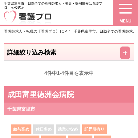
千葉県富里市、日勤全ての看護師求人・募集・採用情報は看護プ
ロ！≪公式≫
MENU
看護師求人・転職の【看護プロ】TOP
千葉県富里市、日勤全ての看護師求人
－
＋
詳細絞り込み検索
4件中1-4件目を表示中
成田富里徳洲会病院
千葉県富里市
給与高め
休日多め
残業少なめ
託児所有り