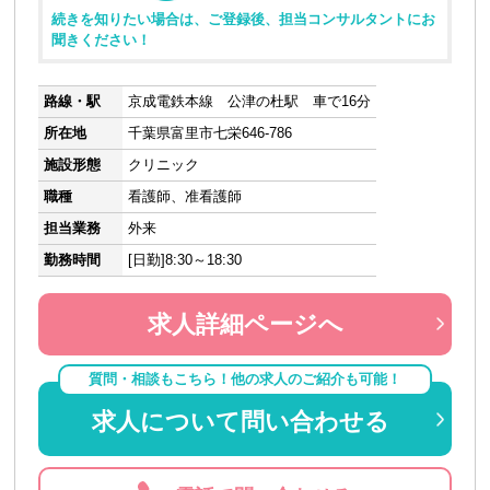
続きを知りたい場合は、ご登録後、担当コンサルタントにお
聞きください！
路線・駅
京成電鉄本線 公津の杜駅 車で16分
所在地
千葉県富里市七栄646-786
施設形態
クリニック
職種
看護師、准看護師
担当業務
外来
勤務時間
[日勤]8:30～18:30
求人詳細ページへ
質問・相談もこちら！他の求人のご紹介も可能！
求人について問い合わせる