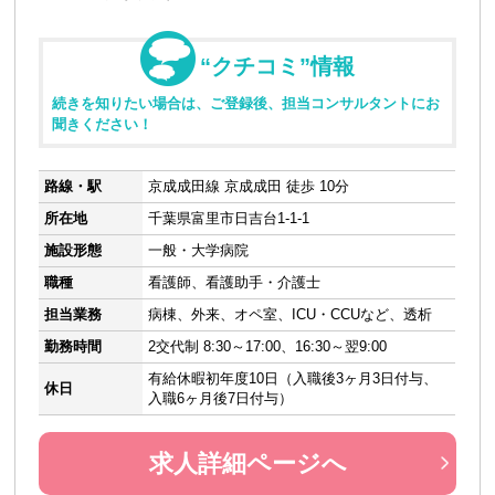
“クチコミ”情報
続きを知りたい場合は、ご登録後、担当コンサルタントにお
聞きください！
路線・駅
京成成田線 京成成田 徒歩 10分
所在地
千葉県富里市日吉台1-1-1
施設形態
一般・大学病院
職種
看護師、看護助手・介護士
担当業務
病棟、外来、オペ室、ICU・CCUなど、透析
勤務時間
2交代制 8:30～17:00、16:30～翌9:00
有給休暇初年度10日（入職後3ヶ月3日付与、
休日
入職6ヶ月後7日付与）
求人詳細ページへ