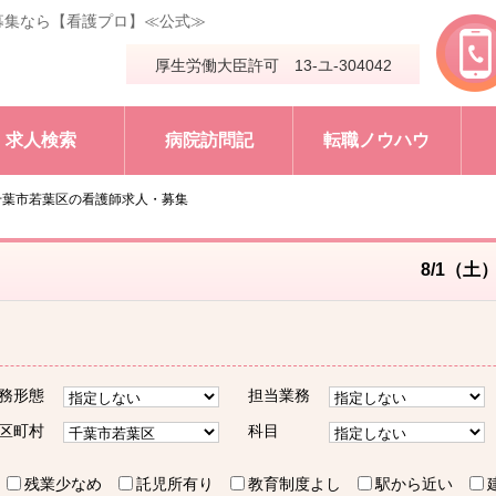
募集なら【看護プロ】≪公式≫
厚生労働大臣許可 13-ユ-304042
求人検索
病院訪問記
転職ノウハウ
千葉市若葉区の看護師求人・募集
8/1（土
務形態
担当業務
区町村
科目
残業少なめ
託児所有り
教育制度よし
駅から近い