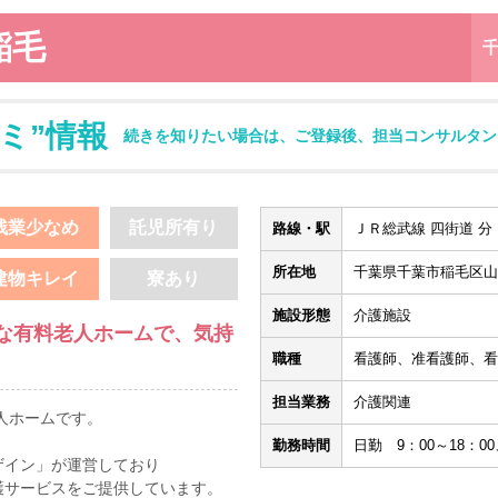
稲毛
ミ”情報
続きを知りたい場合は、ご登録後、担当コンサルタン
残業少なめ
託児所有り
路線・駅
ＪＲ総武線 四街道 分
所在地
千葉県千葉市稲毛区山王
建物キレイ
寮あり
施設形態
介護施設
な有料老人ホームで、気持
職種
看護師、准看護師、看
担当業務
介護関連
人ホームです。
勤務時間
日勤 9：00～18：00、
ザイン」が運営しており
護サービスをご提供しています。