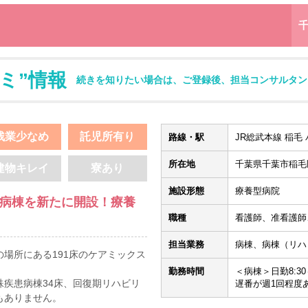
ミ”情報
続きを知りたい場合は、ご登録後、担当コンサルタン
残業少なめ
託児所有り
路線・駅
JR総武本線 稲毛 
所在地
千葉県千葉市稲毛区
建物キレイ
寮あり
施設形態
療養型病院
ハ病棟を新たに開設！療養
職種
看護師、准看護師
担当業務
病棟、病棟（リハ
の場所にある191床のケアミックス
勤務時間
＜病棟＞日勤8:30～1
殊疾患病棟34床、回復期リハビリ
遅番が週1回程度あり
もありません。