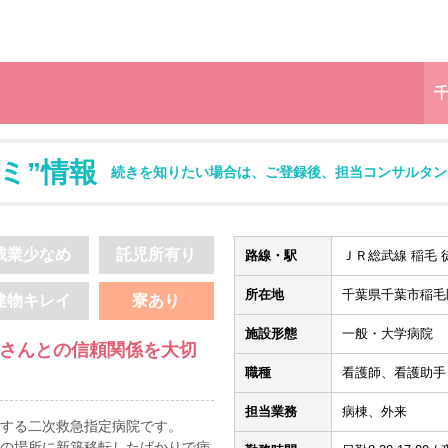
ミ”情報
続きを知りたい場合は、ご登録後、担当コンサルタン
残業少なめ
託児所有り
路線・駅
ＪＲ総武線 稲毛 
所在地
千葉県千葉市稲毛区
建物キレイ
寮あり
施設形態
一般・大学病院
者さんとの信頼関係を大切
職種
看護師、看護助手
担当業務
病棟、外来
有する二次救急指定病院です。
現在の場所に新築移転したばかりで病