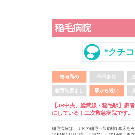
稲毛病院
“クチコ
給与高め
休日多め
教育制度よし
駅から近い
【JR中央、総武線・稲毛駅】患
にしている！二次救急病院です。
稲毛病院は、ＪＲの稲毛一般病棟180床を
1984年11月に稲毛に開院し、2014年に