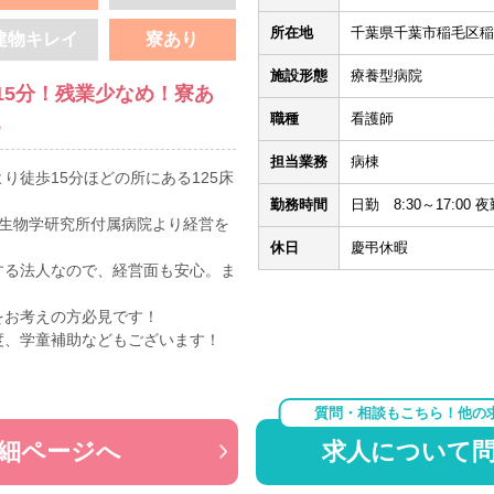
所在地
千葉県千葉市稲毛区稲毛
建物キレイ
寮あり
施設形態
療養型病院
15分！残業少なめ！寮あ
。
職種
看護師
担当業務
病棟
り徒歩15分ほどの所にある125床
勤務時間
日勤 8:30～17:00 夜
学生物学研究所付属病院より経営を
休日
慶弔休暇
する法人なので、経営面も安心。ま
をお考えの方必見です！
度、学童補助などもございます！
質問・相談もこちら！他の
細ページへ
求人について