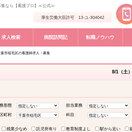
募集なら【看護プロ】≪公式≫
厚生労働大臣許可 13-ユ-304042
求人検索
病院訪問記
転職ノウハウ
千葉市稲毛区の看護師求人・募集
8/1（土
務形態
担当業務
区町村
科目
残業少なめ
託児所有り
教育制度よし
駅から近い