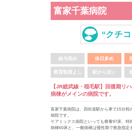
富家千葉病院
“クチコ
給与高め
休日多め
教育制度よし
駅から近い
【JR総武線・稲毛駅】回復期リ
病棟がメインの病院です。
富家千葉病院は、四街道駅から車で15分程
病院です。
ケアミックス病院といっても療養97床、特
病棟60床と、一般病棟は慢性期で救急指定