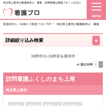
埼玉県上尾市の看護師求人・募集・採用情報は看護プロ！≪公式≫
MENU
看護師求人・転職の【看護プロ】TOP
埼玉県上尾市の看護師求人・募集
－
＋
詳細絞り込み検索
18件中11-18件目を表示中
≪ 前の10件
1
2
訪問看護ふくしのまち上尾
埼玉県上尾市
給与高め
休日多め
残業少なめ
託児所有り