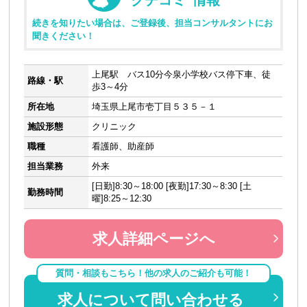
続きを知りたい場合は、ご登録後、担当コンサルタントにお
聞きください！
上尾駅 バス10分今泉小学校バス停下車、徒
路線・駅
歩3～4分
所在地
埼玉県上尾市壱丁目５３５－１
施設形態
クリニック
職種
看護師、助産師
担当業務
外来
[日勤]8:30～18:00 [夜勤]17:30～8:30 [土
勤務時間
曜]8:25～12:30
求人詳細ページへ
質問・相談もこちら！他の求人のご紹介も可能！
求人について問い合わせる