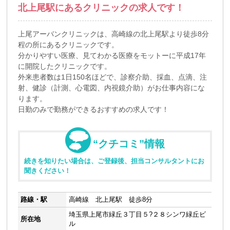
北上尾駅にあるクリニックの求人です！
上尾アーバンクリニックは、高崎線の北上尾駅より徒歩8分
程の所にあるクリニックです。
分かりやすい医療、見てわかる医療をモットーに平成17年
に開院したクリニックです。
外来患者数は1日150名ほどで、診察介助、採血、点滴、注
射、健診（計測、心電図、内視鏡介助）がお仕事内容にな
ります。
日勤のみで勤務ができるおすすめの求人です！
“クチコミ”情報
続きを知りたい場合は、ご登録後、担当コンサルタントにお
聞きください！
路線・駅
高崎線 北上尾駅 徒歩8分
埼玉県上尾市緑丘３丁目５?２８シンワ緑丘ビ
所在地
ル