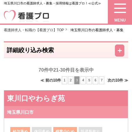
埼玉県川口市の看護師求人・募集・採用情報は看護プロ！≪公式≫
MENU
看護師求人・転職の【看護プロ】TOP
埼玉県川口市の看護師求人・募集
－
＋
詳細絞り込み検索
70件中21-30件目を表示中
≪ 前の10件
次の10件 ≫
1
2
3
4
5
6
7
東川口やわらぎ苑
埼玉県川口市
給与高め
休日多め
残業少なめ
託児所有り