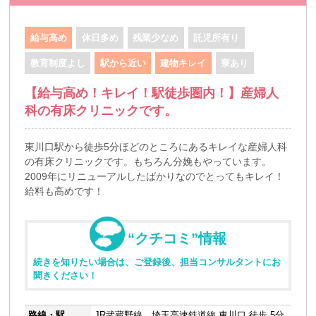
給与高め
休日多め
残業少なめ
託児所有り
教育制度よし
駅から近い
建物キレイ
寮あり
【給与高め！キレイ！駅徒歩圏内！】産婦人
科の有床クリニックです。
東川口駅から徒歩5分ほどのところにあるキレイな産婦人科
の有床クリニックです。もちろん分娩もやっています。
2009年にリニューアルしたばかりなのでとってもキレイ！
給料も高めです！
“クチコミ”情報
続きを知りたい場合は、ご登録後、担当コンサルタントにお
聞きください！
路線・駅
JR武蔵野線、埼玉高速鉄道線 東川口 徒歩 5分