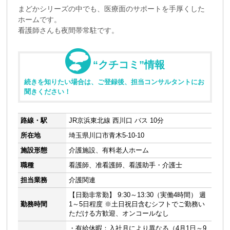
まどかシリーズの中でも、医療面のサポートを手厚くした
ホームです。
看護師さんも夜間帯常駐です。
“クチコミ”情報
続きを知りたい場合は、ご登録後、担当コンサルタントにお
聞きください！
路線・駅
JR京浜東北線 西川口 バス 10分
所在地
埼玉県川口市青木5-10-10
施設形態
介護施設、有料老人ホーム
職種
看護師、准看護師、看護助手・介護士
担当業務
介護関連
【日勤非常勤】 9:30～13:30（実働4時間） 週
勤務時間
1～5日程度 ※土日祝日含むシフトでご勤務い
ただける方歓迎、オンコールなし
・有給休暇：入社月により異なる（4月1日～9