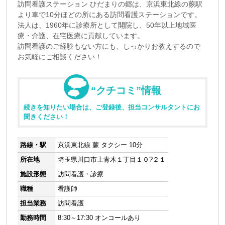
訪問看護ステーション ひだまりの郷は、京浜東北線の蕨駅
より車で10分ほどの所にある訪問看護ステーションです。
法人は、1960年に診療所として開院し、50年以上地域医
療・介護、在宅医療に貢献しています。
訪問看護のご経験もない方にも、しっかりお教えするので
お気軽にご相談ください！
“クチコミ”情報
続きを知りたい場合は、ご登録後、担当コンサルタントにお
聞きください！
路線・駅
京浜東北線 蕨 タクシー 10分
所在地
埼玉県川口市上青木１丁目１０?２１
施設形態
訪問看護・診療
職種
看護師
担当業務
訪問看護
勤務時間
8:30～17:30 オンコールあり