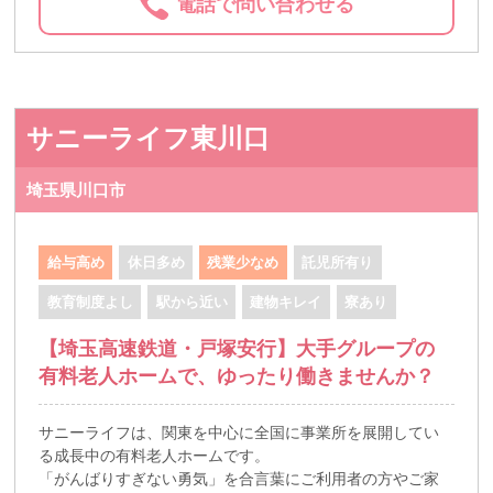
電話で問い合わせる
サニーライフ東川口
埼玉県川口市
給与高め
休日多め
残業少なめ
託児所有り
教育制度よし
駅から近い
建物キレイ
寮あり
【埼玉高速鉄道・戸塚安行】大手グループの
有料老人ホームで、ゆったり働きませんか？
サニーライフは、関東を中心に全国に事業所を展開してい
る成長中の有料老人ホームです。
「がんばりすぎない勇気」を合言葉にご利用者の方やご家