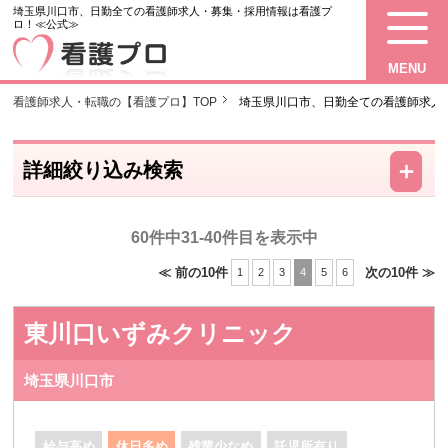
埼玉県川口市、日勤全ての看護師求人・募集・採用情報は看護プ
ロ！≪公式≫
MENU
看護師求人・転職の【看護プロ】TOP
埼玉県川口市、日勤全ての看護師求人
－
＋
詳細絞り込み検索
60件中31-40件目を表示中
≪ 前の10件
次の10件 ≫
1
2
3
4
5
6
東川口いずみクリニック
埼玉県川口市
給与高め
休日多め
残業少なめ
託児所有り