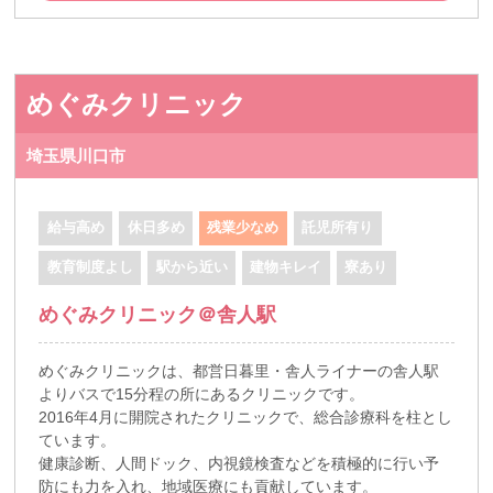
めぐみクリニック
埼玉県川口市
給与高め
休日多め
残業少なめ
託児所有り
教育制度よし
駅から近い
建物キレイ
寮あり
めぐみクリニック＠舎人駅
めぐみクリニックは、都営日暮里・舎人ライナーの舎人駅
よりバスで15分程の所にあるクリニックです。
2016年4月に開院されたクリニックで、総合診療科を柱とし
ています。
健康診断、人間ドック、内視鏡検査などを積極的に行い予
防にも力を入れ、地域医療にも貢献しています。