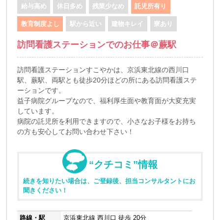
給与高め
休日多め
残業少なめ
託児所有り
教育制度よし
駅から近い
建物キレイ
寮あり
訪問看護ステーションでのお仕事＠蕨駅
訪問看護ステーションすこやかは、京浜東北線の西川口
駅、蕨駅、両駅とも徒歩20分ほどの所にある訪問看護ステ
ーションです。
益子病院グループなので、福利厚生面や教育面が大変充実
しています。
病院の託児所を利用できますので、小さなお子様をお持ち
の方も安心してお問い合わせ下さい！
“クチコミ”情報
続きを知りたい場合は、ご登録後、担当コンサルタントにお
聞きください！
路線・駅
京浜東北線 西川口 徒歩 20分