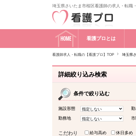
埼玉県さいたま市桜区看護師の求人・転職
HOME
看護プロとは
看護師求人・転職の【看護プロ】TOP
埼玉県
詳細絞り込み検索
条件で絞り込む
施設形態
勤
勤務地
市
給与高め
休日多め
こだわり