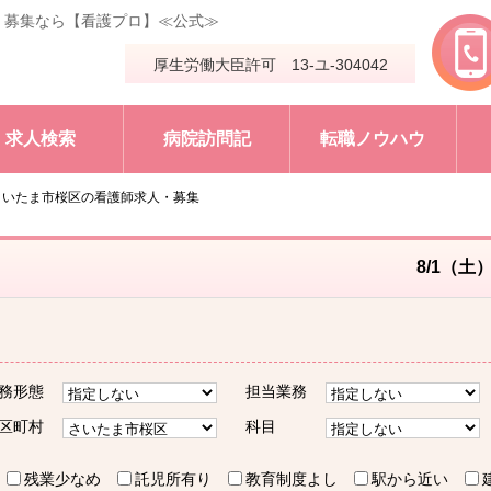
・募集なら【看護プロ】≪公式≫
厚生労働大臣許可 13-ユ-304042
求人検索
病院訪問記
転職ノウハウ
さいたま市桜区の看護師求人・募集
8/1（土
務形態
担当業務
区町村
科目
残業少なめ
託児所有り
教育制度よし
駅から近い