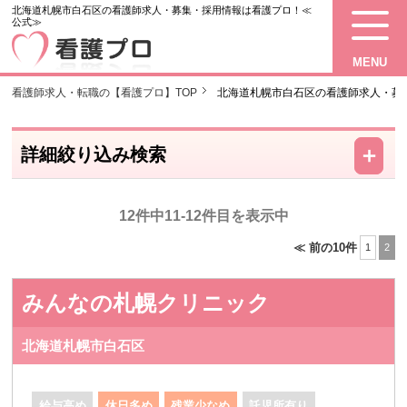
北海道札幌市白石区の看護師求人・募集・採用情報は看護プロ！≪
公式≫
MENU
看護師求人・転職の【看護プロ】TOP
北海道札幌市白石区の看護師求人・募
－
＋
詳細絞り込み検索
12件中11-12件目を表示中
≪ 前の10件
1
2
みんなの札幌クリニック
北海道札幌市白石区
給与高め
休日多め
残業少なめ
託児所有り