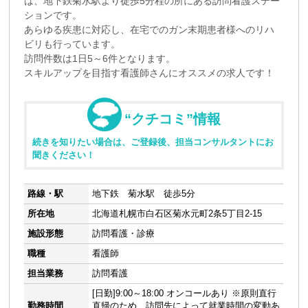
は、地下鉄菊水駅より徒歩5分程の所にある訪問看護ステー
ションです。
あらゆる疾患に対応し、在宅でのガン末期患者様へのリハ
ビリも行っています。
訪問件数は1日5～6件となります。
スキルアップを目指す看護師さんにオススメの求人です！
“クチコミ”情報
続きを知りたい場合は、ご登録後、担当コンサルタントにお
聞きください！
路線・駅
地下鉄 菊水駅 徒歩5分
所在地
北海道札幌市白石区菊水元町2条5丁目2-15
施設形態
訪問看護・診療
職種
看護師
担当業務
訪問看護
[日勤]9:00～18:00 オンコールあり ※原則直行
勤務時間
直帰のため、訪問先によって就業時間の変動あ