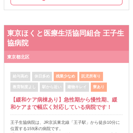
東京ほくと医療生活協同組合 王子生
協病院
東京都北区
給与高め
休日多め
残業少なめ
託児所有り
教育制度よし
駅から近い
建物キレイ
寮あり
【緩和ケア病棟あり】急性期から慢性期、緩
和ケアまで幅広く対応している病院です！
王子生協病院は、JR京浜東北線「王子駅」から徒歩10分に
位置する159床の病院です。