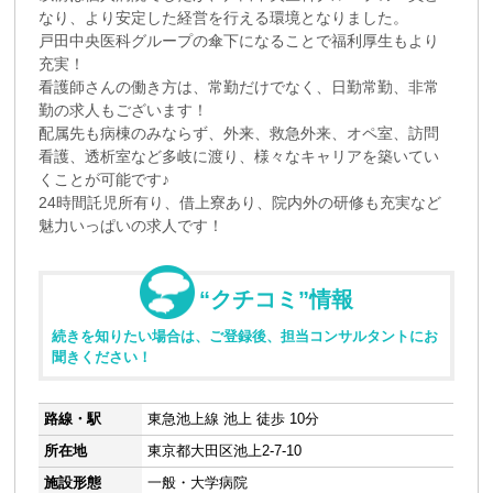
なり、より安定した経営を行える環境となりました。
戸田中央医科グループの傘下になることで福利厚生もより
充実！
看護師さんの働き方は、常勤だけでなく、日勤常勤、非常
勤の求人もございます！
配属先も病棟のみならず、外来、救急外来、オペ室、訪問
看護、透析室など多岐に渡り、様々なキャリアを築いてい
くことが可能です♪
24時間託児所有り、借上寮あり、院内外の研修も充実など
魅力いっぱいの求人です！
“クチコミ”情報
続きを知りたい場合は、ご登録後、担当コンサルタントにお
聞きください！
路線・駅
東急池上線 池上 徒歩 10分
所在地
東京都大田区池上2-7-10
施設形態
一般・大学病院