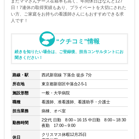
またママさんナース在籍率も高く、年間休日はなんと127
日！7連休の取得実績もあり、プライベートを大切にされた
い方、ご家庭をお持ちの看護師さんにもおすすめできる求
人です！
“クチコミ”情報
続きを知りたい場合は、ご登録後、担当コンサルタントにお
聞きください！
路線・駅
西武新宿線 下落合 徒歩 7分
所在地
東京都新宿区中落合2-5-1
施設形態
一般・大学病院
職種
看護師、准看護師、看護助手・介護士
担当業務
病棟、オペ室
2交代 日勤 8:00～16:15 中日勤 8:00～18:30
勤務時間
夜勤 17:00～9:00
クリスマス休暇12月25日
休日