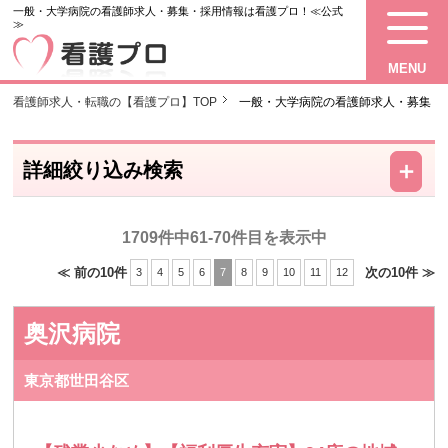
一般・大学病院の看護師求人・募集・採用情報は看護プロ！≪公式
≫
MENU
看護師求人・転職の【看護プロ】TOP
一般・大学病院の看護師求人・募集
－
＋
詳細絞り込み検索
1709件中61-70件目を表示中
≪ 前の10件
次の10件 ≫
3
4
5
6
7
8
9
10
11
12
奥沢病院
東京都世田谷区