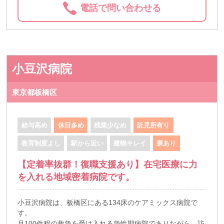
電話で問い合わせる
小豆沢病院
東京都板橋区
給与高め
休日多め
残業少なめ
託児所有り
教育制度よし
駅から近い
建物キレイ
寮あり
【定着率抜群！復職支援あり】在宅医療に力
を入れる地域密着病院です。
小豆沢病院は、板橋区にある134床のケアミックス病院で
す。
月100件程の救急を受け入れる急性期病院でありながら、訪