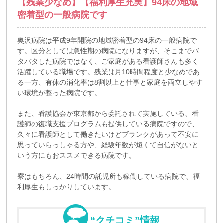
【残業少なめ】【福利厚生充実】94床の地域
密着型の一般病院です
奥沢病院は平成9年開院の地域密着型の94床の一般病院で
す。区分としては急性期の病院になりますが、そこまでバ
タバタした病院ではなく、ご家庭がある看護師さんも多く
活躍している職場です。残業は月10時間程度と少なめであ
る一方、有休の消化率は8割以上と仕事と家庭を両立しやす
い環境が整った病院です。
また、看護協会が東京都から委託されて実施している、看
護師の復職支援プログラムも提供している病院ですので、
久々に看護師として働きたいけどブランクがあって不安に
思っていらっしゃる方や、経験年数が短くて自信がないと
いう方にもおススメできる病院です。
寮はもちろん、24時間の託児所も稼働している病院で、福
利厚生もしっかりしています。
“クチコミ”情報