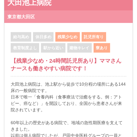
大田池上病院
東京都大田区
給与高め
休日多め
残業少なめ
託児所有り
教育制度よし
駅から近い
建物キレイ
寮あり
【残業少なめ・24時間託児所あり】ママさん
ナースも働きやすい病院です！
大田池上病院は、池上駅から徒歩で10分程の場所にある144
床の一般病院です。
日本で唯一「食養内科（食事療法で治癒をする。例：アト
ピー、癌など）」を開設しており、全国から患者さんが来
院されています。
60年以上の歴史がある病院で、地域の急性期医療を支えて
きました。
以前は個人病院でしたが、戸田中央医科グループの一員と