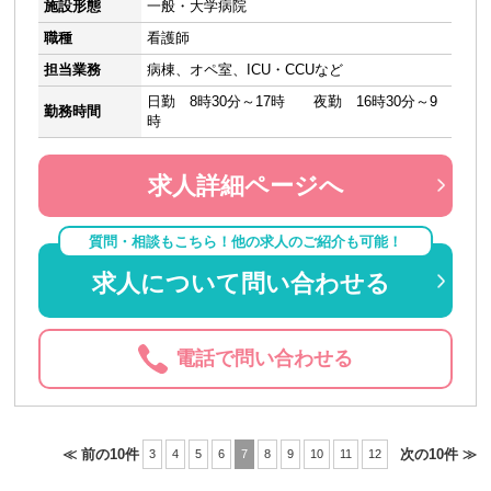
施設形態
一般・大学病院
職種
看護師
担当業務
病棟、オペ室、ICU・CCUなど
日勤 8時30分～17時 夜勤 16時30分～9
勤務時間
時
求人詳細ページへ
質問・相談もこちら！他の求人のご紹介も可能！
求人について問い合わせる
電話で問い合わせる
≪ 前の10件
次の10件 ≫
3
4
5
6
7
8
9
10
11
12