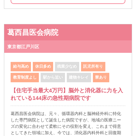
葛西昌医会病院
東京都江戸川区
給与高め
休日多め
残業少なめ
託児所有り
教育制度よし
駅から近い
建物キレイ
寮あり
【住宅手当最大4万円】脳外と消化器に力を入
れている144床の急性期病院です
葛西昌医会病院は、元々、循環器内科と脳神経外科に特化
した専門病院として誕生した病院ですが、地域の医療ニー
ズの変化に合わせて柔軟にその役割を変え、これまで得意
としてきた領域に加え、今では、消化器内科外科と回復期