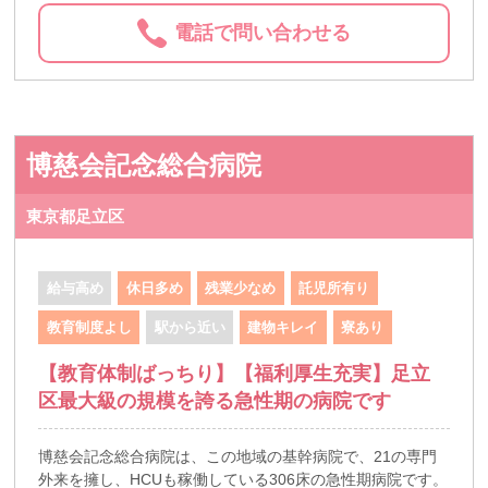
電話で問い合わせる
博慈会記念総合病院
東京都足立区
給与高め
休日多め
残業少なめ
託児所有り
教育制度よし
駅から近い
建物キレイ
寮あり
【教育体制ばっちり】【福利厚生充実】足立
区最大級の規模を誇る急性期の病院です
博慈会記念総合病院は、この地域の基幹病院で、21の専門
外来を擁し、HCUも稼働している306床の急性期病院です。