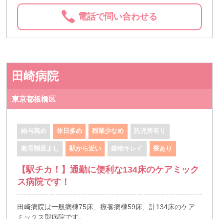
電話で問い合わせる
田崎病院
東京都板橋区
給与高め
休日多め
残業少なめ
託児所有り
教育制度よし
駅から近い
建物キレイ
寮あり
【駅チカ！】通勤に便利な134床のケアミック
ス病院です！
田崎病院は一般病棟75床、療養病棟59床、計134床のケア
ミックス型病院です。