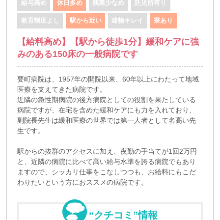
給与高め
休日多め
残業少なめ
託児所有り
教育制度よし
駅から近い
建物キレイ
寮あり
【給料高め】【駅から徒歩1分】緩和ケアに強
みのある150床の一般病院です
要町病院は、1957年の開院以来、60年以上にわたって地域
医療を支えてきた病院です。
近隣の急性期病院の後方病院としての役割を果たしている
病院ですが、在宅を含めた緩和ケアにも力を入れており、
副院長先生は緩和医療の世界では第一人者として名高い先
生です。
駅からの抜群のアクセスに加え、夜勤の手当てが1回2万円
と、近隣の病院に比べて高い給与水準を誇る病院でもあり
ますので、シッカリ仕事をこなしつつも、お給料にもこだ
わりたいという方におススメの病院です。
“クチコミ”情報