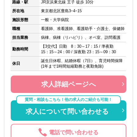
路線・駅
JR京浜東北線 王子 徒歩 10分
所在地
東京都北区豊島3ｰ4ｰ15
施設形態
一般・大学病院
職種
看護師、准看護師、看護助手・介護士、保健師
担当業務
病棟、病棟（リハビリ）、オペ室、訪問看護
【3交代】日勤 8：30～17：15 / 準夜勤
勤務時間
15：15～24：00 / 深夜勤 23：15～09：30
誕生日休暇、結婚休暇（7日）、育児時間保障
休日
(1年まで1時間短縮勤務と夜勤免除)
求人詳細ページへ
質問・相談もこちら！他の求人のご紹介も可能！
求人について問い合わせる
電話で問い合わせる