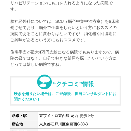
リハビリテーションにも力を入れるようになった病院で
す。
脳神経外科については、SCU（脳卒中集中治療室）を6床稼
働させており、脳外で仕事をしたいという方におススメの
病院であることに変わりはないですが、消化器や回復期に
ご興味があるという方にもおススメです。
住宅手当が最大4万円支給になる病院でもありますので、病
院の寮ではなく、自分で好きな部屋を探したいという方に
とっては嬉しい病院ですね。
“クチコミ”情報
続きを知りたい場合は、ご登録後、担当コンサルタントにお
聞きください！
路線・駅
東京メトロ東西線 葛西 徒歩 8分
所在地
東京都江戸川区東葛西6-30-3