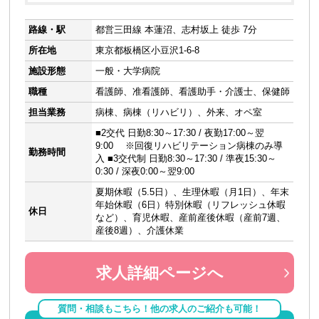
路線・駅
都営三田線 本蓮沼、志村坂上 徒歩 7分
所在地
東京都板橋区小豆沢1-6-8
施設形態
一般・大学病院
職種
看護師、准看護師、看護助手・介護士、保健師
担当業務
病棟、病棟（リハビリ）、外来、オペ室
■2交代 日勤8:30～17:30 / 夜勤17:00～翌
9:00 ※回復リハビリテーション病棟のみ導
勤務時間
入 ■3交代制 日勤8:30～17:30 / 準夜15:30～
0:30 / 深夜0:00～翌9:00
夏期休暇（5.5日）、生理休暇（月1日）、年末
年始休暇（6日）特別休暇（リフレッシュ休暇
休日
など）、育児休暇、産前産後休暇（産前7週、
産後8週）、介護休業
求人詳細ページへ
質問・相談もこちら！他の求人のご紹介も可能！