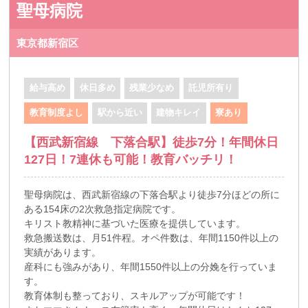
聖母病院
東京都新宿区
給与高め
休日多め
残業少なめ
託児所有り
教育制度よし
駅から近い
建物キレイ
寮あり
【西武新宿線 下落合駅】徒歩7分！年間休日
127日！7連休も可能！教育バッチリ！
聖母病院は、西武新宿線の下落合駅より徒歩7分ほどの所に
ある154床の2次救急指定病院です。
キリスト教精神に基づいた医療を提供しています。
救急搬送数は、月51件程。オペ件数は、年間1150件以上の
実績があります。
産科にも強みがあり、年間1550件以上の分娩を行っていま
す。
教育体制も整っており、スキルアップが可能です！