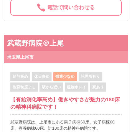
電話で問い合わせる
武蔵野病院＠上尾
埼玉県上尾市
給与高め
休日多め
残業少なめ
託児所有り
教育制度よし
駅から近い
建物キレイ
寮あり
【有給消化率高め】働きやすさが魅力の180床
の精神科病院です！
武蔵野病院は、上尾市にある男子病棟60床、女子病棟60
床、療養病棟60床、計180床の精神科病院です。