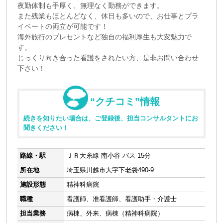
夜勤体制も手厚く、無理なく勤務ができます。
また残業もほとんどなく、休日も多いので、お仕事とプラ
イベートの両立が可能です！
海外旅行のプレセントなど独自の福利厚生も大変魅力で
す。
じっくり向き合った看護をされたい方、是非お問い合わせ
下さい！
“クチコミ”情報
続きを知りたい場合は、ご登録後、担当コンサルタントにお
聞きください！
路線・駅
ＪＲ大糸線 南小谷 バス 15分
所在地
埼玉県川越市大字下老袋490-9
施設形態
精神科病院
職種
看護師、准看護師、看護助手・介護士
担当業務
病棟、外来、病棟（精神科病院）