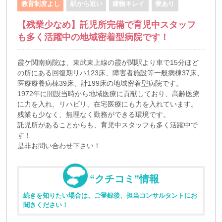
教育制度よし
駅から近い
建物キレイ
寮あり
【残業少なめ】託児所完備で育児中スタッフ
も多く活躍中の地域密着型病院です！
霞ケ関南病院は、東武東上線の霞が関駅より車で15分ほど
の所にある回復期リハ123床、障害者施設等一般病棟37床、
医療療養病棟39床、計199床の地域密着型病院です。
1972年に開設当時から地域医療に貢献しており、高齢医療
に力を入れ、リハビリ、在宅医療にも力を入れています。
残業も少なく、無理なく勤務ができる環境です。
託児所があることからも、育児中スタッフも多く活躍中で
す！
是非お問い合わせ下さい！
“クチコミ”情報
続きを知りたい場合は、ご登録後、担当コンサルタントにお
聞きください！