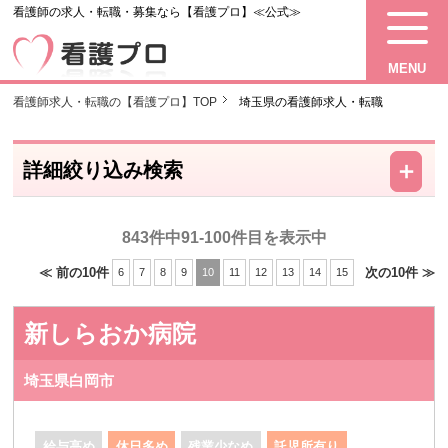
看護師の求人・転職・募集なら【看護プロ】≪公式≫
MENU
看護師求人・転職の【看護プロ】TOP
埼玉県の看護師求人・転職
－
＋
詳細絞り込み検索
843件中91-100件目を表示中
≪ 前の10件
次の10件 ≫
6
7
8
9
10
11
12
13
14
15
新しらおか病院
埼玉県白岡市
給与高め
休日多め
残業少なめ
託児所有り