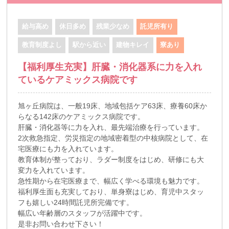
給与高め
休日多め
残業少なめ
託児所有り
教育制度よし
駅から近い
建物キレイ
寮あり
【福利厚生充実】肝臓・消化器系に力を入れ
ているケアミックス病院です
旭ヶ丘病院は、一般19床、地域包括ケア63床、療養60床か
らなる142床のケアミックス病院です。
肝臓・消化器等に力を入れ、最先端治療を行っています。
2次救急指定、労災指定の地域密着型の中核病院として、在
宅医療にも力を入れています。
教育体制が整っており、ラダー制度をはじめ、研修にも大
変力を入れています。
急性期から在宅医療まで、幅広く学べる環境も魅力です。
福利厚生面も充実しており、単身寮はじめ、育児中スタッ
フも嬉しい24時間託児所完備です。
幅広い年齢層のスタッフが活躍中です。
是非お問い合わせ下さい！