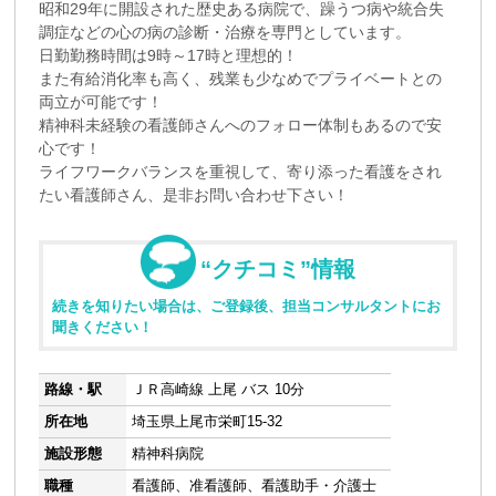
昭和29年に開設された歴史ある病院で、躁うつ病や統合失
調症などの心の病の診断・治療を専門としています。
日勤勤務時間は9時～17時と理想的！
また有給消化率も高く、残業も少なめでプライベートとの
両立が可能です！
精神科未経験の看護師さんへのフォロー体制もあるので安
心です！
ライフワークバランスを重視して、寄り添った看護をされ
たい看護師さん、是非お問い合わせ下さい！
“クチコミ”情報
続きを知りたい場合は、ご登録後、担当コンサルタントにお
聞きください！
路線・駅
ＪＲ高崎線 上尾 バス 10分
所在地
埼玉県上尾市栄町15-32
施設形態
精神科病院
職種
看護師、准看護師、看護助手・介護士