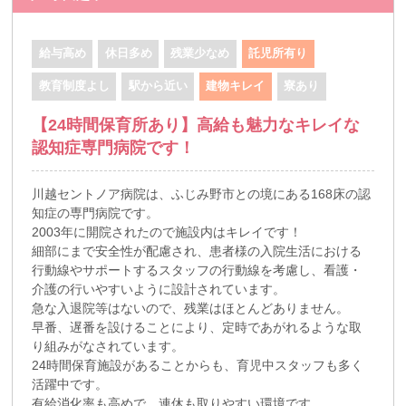
給与高め
休日多め
残業少なめ
託児所有り
教育制度よし
駅から近い
建物キレイ
寮あり
【24時間保育所あり】高給も魅力なキレイな
認知症専門病院です！
川越セントノア病院は、ふじみ野市との境にある168床の認
知症の専門病院です。
2003年に開院されたので施設内はキレイです！
細部にまで安全性が配慮され、患者様の入院生活における
行動線やサポートするスタッフの行動線を考慮し、看護・
介護の行いやすいように設計されています。
急な入退院等はないので、残業はほとんどありません。
早番、遅番を設けることにより、定時であがれるような取
り組みがなされています。
24時間保育施設があることからも、育児中スタッフも多く
活躍中です。
有給消化率も高めで、連休も取りやすい環境です。