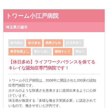
トワーム小江戸病院
埼玉県川越市
給与高め
休日多め
残業少なめ
託児所有り
教育制度よし
駅から近い
建物キレイ
寮あり
【休日多め】ライフワークバランスを保てる
キレイな認知症専門病院です！
トワーム小江戸病院は、2008年に開設された200床の認知
症専門病院です。
ホテルのような快適さを患者さまに提供出来るように心掛
けています。
埼玉県が推奨する「多様な働き方実践企業」に認定されて
いるので、働きやすいと評判です。