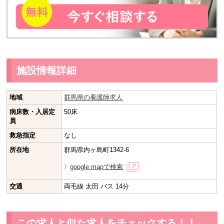
施設情報詳細
地域
群馬県の看護師求人
病床数・入居定
50床
員
救急指定
なし
所在地
群馬県内ヶ島町1342-6
google mapで検索
交通
両毛線 太田 バス 14分
この求人と似た求人をチェックする！！