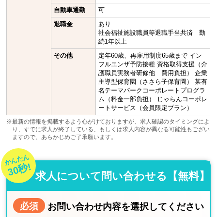
自動車通勤
可
退職金
あり
社会福祉施設職員等退職手当共済 勤
続1年以上
その他
定年60歳、再雇用制度65歳まで イン
フルエンザ予防接種 資格取得支援（介
護職員実務者研修他 費用負担） 企業
主導型保育園（ささら子保育園） 某有
名テーマパークコーポレートプログラ
ム（料金一部負担） じゃらんコーポレ
ートサービス（会員限定プラン）
※最新の情報を掲載するよう心がけておりますが、求人確認のタイミングによ
り、すでに求人が終了している、もしくは求人内容が異なる可能性もござい
ますので、あらかじめご了承願います。
かんたん
30秒!
求人について問い合わせる【無料】
必須
お問い合わせ内容を選択してください