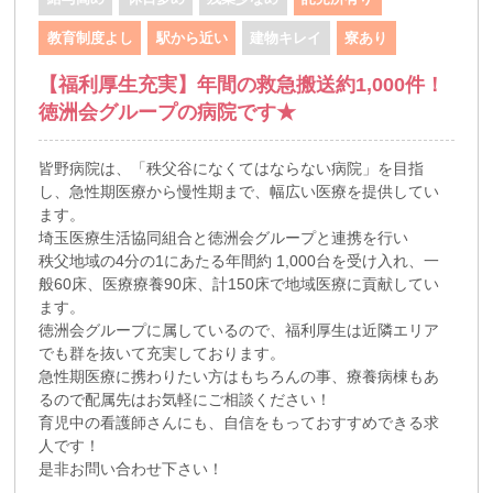
教育制度よし
駅から近い
建物キレイ
寮あり
【福利厚生充実】年間の救急搬送約1,000件！
徳洲会グループの病院です★
皆野病院は、「秩父谷になくてはならない病院」を目指
し、急性期医療から慢性期まで、幅広い医療を提供してい
ます。
埼玉医療生活協同組合と徳洲会グループと連携を行い
秩父地域の4分の1にあたる年間約 1,000台を受け入れ、一
般60床、医療療養90床、計150床で地域医療に貢献してい
ます。
徳洲会グループに属しているので、福利厚生は近隣エリア
でも群を抜いて充実しております。
急性期医療に携わりたい方はもちろんの事、療養病棟もあ
るので配属先はお気軽にご相談ください！
育児中の看護師さんにも、自信をもっておすすめできる求
人です！
是非お問い合わせ下さい！