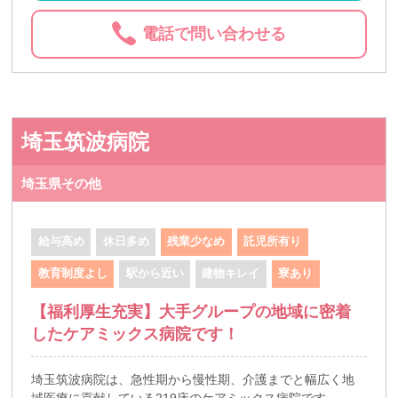
電話で問い合わせる
埼玉筑波病院
埼玉県その他
給与高め
休日多め
残業少なめ
託児所有り
教育制度よし
駅から近い
建物キレイ
寮あり
【福利厚生充実】大手グループの地域に密着
したケアミックス病院です！
埼玉筑波病院は、急性期から慢性期、介護までと幅広く地
域医療に貢献している219床のケアミックス病院です。