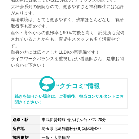
大坪会系列の病院なので、働きやすさと福利厚生には定評
があります。
職場環境は、とても働きやすく、残業ほとんどなし、有給
取得率も高めです。
産休・育休からの復帰率も90％前後と高く、託児所も完備
されていることからも、育児中スタッフも多く活躍中で
す。
単身の方には広々とした1LDKの寮完備です！
ライフワークバランスを重視したい看護師さん、是非お問
い合わせ下さい！
“クチコミ”情報
続きを知りたい場合は、ご登録後、担当コンサルタントにお
聞きください！
路線・駅
東武伊勢崎線 せんげん台 バス 20分
所在地
埼玉県北葛飾郡松伏町築比地420
施設形態
一般・大学病院