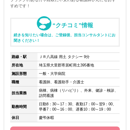
すめです！
“クチコミ”情報
続きを知りたい場合は、ご登録後、担当コンサルタントにお
聞きください！
路線・駅
ＪＲ八高線 用土 タクシー 9分
所在地
埼玉県大里郡寄居町用土395番地
施設形態
一般・大学病院
職種
看護師、看護助手・介護士
病棟、病棟（リハビリ）、外来、健診・検診、
担当業務
訪問看護
日勤8：30～17：30、夜勤17：00～翌9：00、
勤務時間
早番7：00～16：00、遅番10：00～19：00
休日
慶弔休暇