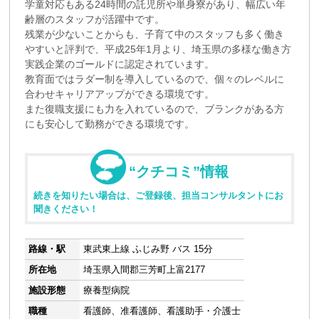
学童対応もある24時間の託児所や単身寮があり、幅広い年
齢層のスタッフが活躍中です。
残業が少ないことからも、子育て中のスタッフも多く働き
やすいと評判で、平成25年1月より、埼玉県の多様な働き方
実践企業のゴールドに認定されています。
教育面ではラダー制を導入しているので、個々のレベルに
合わせキャリアアップができる環境です。
また復職支援にも力を入れているので、ブランクがある方
にも安心して勤務ができる環境です。
“クチコミ”情報
続きを知りたい場合は、ご登録後、担当コンサルタントにお
聞きください！
路線・駅
東武東上線 ふじみ野 バス 15分
所在地
埼玉県入間郡三芳町上富2177
施設形態
療養型病院
職種
看護師、准看護師、看護助手・介護士