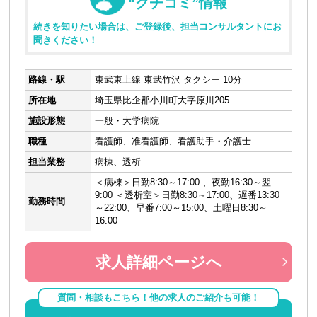
“クチコミ”情報
続きを知りたい場合は、ご登録後、担当コンサルタントにお
聞きください！
路線・駅
東武東上線 東武竹沢 タクシー 10分
所在地
埼玉県比企郡小川町大字原川205
施設形態
一般・大学病院
職種
看護師、准看護師、看護助手・介護士
担当業務
病棟、透析
＜病棟＞日勤8:30～17:00 、夜勤16:30～翌
9:00 ＜透析室＞日勤8:30～17:00、遅番13:30
勤務時間
～22:00、早番7:00～15:00、土曜日8:30～
16:00
求人詳細ページへ
質問・相談もこちら！他の求人のご紹介も可能！