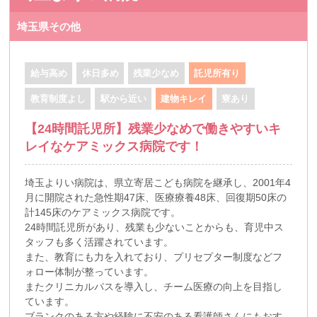
埼玉県その他
給与高め
休日多め
残業少なめ
託児所有り
教育制度よし
駅から近い
建物キレイ
寮あり
【24時間託児所】残業少なめで働きやすいキ
レイなケアミックス病院です！
埼玉よりい病院は、県立寄居こども病院を継承し、2001年4
月に開院された急性期47床、医療療養48床、回復期50床の
計145床のケアミックス病院です。
24時間託児所があり、残業も少ないことからも、育児中ス
タッフも多く活躍されています。
また、教育にも力を入れており、プリセプター制度などフ
ォロー体制が整っています。
またクリニカルパスを導入し、チーム医療の向上を目指し
ています。
ブランクのある方や経験に不安のある看護師さんにもおす