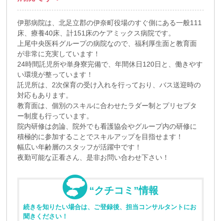
伊那病院は、北足立郡の伊奈町役場のすぐ側にある一般111
床、療養40床、計151床のケアミックス病院です。
上尾中央医科グループの病院なので、福利厚生面と教育面
が非常に充実しています！
24時間託児所や単身寮完備で、年間休日120日と、働きやす
い環境が整っています！
託児所は、2次保育の受け入れを行っており、バス送迎時の
対応もあります。
教育面は、個別のスキルに合わせたラダー制とプリセプタ
ー制度も行っています。
院内研修は勿論、院外でも看護協会やグループ内の研修に
積極的に参加することでスキルアップを目指せます！
幅広い年齢層のスタッフが活躍中です！
夜勤可能な正看さん、是非お問い合わせ下さい！
“クチコミ”情報
続きを知りたい場合は、ご登録後、担当コンサルタントにお
聞きください！