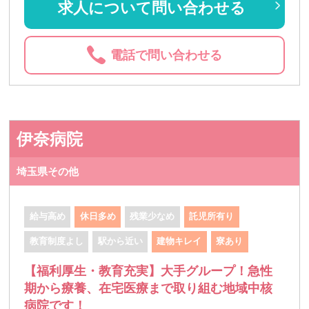
求人について問い合わせる
電話で問い合わせる
伊奈病院
埼玉県その他
給与高め
休日多め
残業少なめ
託児所有り
教育制度よし
駅から近い
建物キレイ
寮あり
【福利厚生・教育充実】大手グループ！急性
期から療養、在宅医療まで取り組む地域中核
病院です！