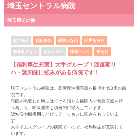
埼玉セントラル病院
埼玉県その他
給与高め
休日多め
残業少なめ
託児所有り
教育制度よし
駅から近い
建物キレイ
寮あり
【福利厚生充実】大手グループ！回復期リ
ハ・認知症に強みがある病院です！
埼玉セントラル病院は、高度慢性期医療を目指す450床の病
院です。
容態が急変した時にはできる限り自病院内で救急医療を行
う為、人工呼吸器等も積極的に導入しています。
認知症や回復期リハビリテーションに強みをもっていま
す。
大手イムスグループの病院ですので、福利厚生が充実して
います。