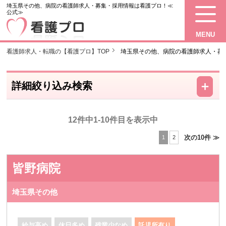
埼玉県その他、病院の看護師求人・募集・採用情報は看護プロ！≪
公式≫
MENU
看護師求人・転職の【看護プロ】TOP
埼玉県その他、病院の看護師求人・募
－
＋
詳細絞り込み検索
12件中1-10件目を表示中
次の10件 ≫
1
2
皆野病院
埼玉県その他
給与高め
休日多め
残業少なめ
託児所有り