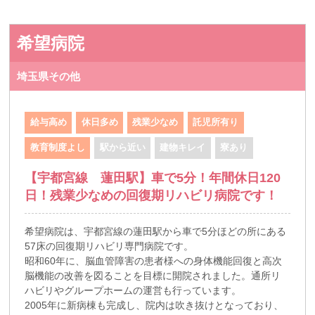
希望病院
埼玉県その他
給与高め
休日多め
残業少なめ
託児所有り
教育制度よし
駅から近い
建物キレイ
寮あり
【宇都宮線 蓮田駅】車で5分！年間休日120
日！残業少なめの回復期リハビリ病院です！
希望病院は、宇都宮線の蓮田駅から車で5分ほどの所にある
57床の回復期リハビリ専門病院です。
昭和60年に、脳血管障害の患者様への身体機能回復と高次
脳機能の改善を図ることを目標に開院されました。通所リ
ハビリやグループホームの運営も行っています。
2005年に新病棟も完成し、院内は吹き抜けとなっており、