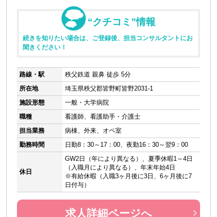
“クチコミ”情報
続きを知りたい場合は、ご登録後、担当コンサルタントにお
聞きください！
路線・駅
秩父鉄道 親鼻 徒歩 5分
所在地
埼玉県秩父郡皆野町皆野2031-1
施設形態
一般・大学病院
職種
看護師、看護助手・介護士
担当業務
病棟、外来、オペ室
勤務時間
日勤8：30～17：00、夜勤16：30～翌9：00
GW2日（年により異なる）、夏季休暇1～4日
（入職月により異なる）、年末年始4日
休日
※有給休暇（入職3ヶ月後に3日、6ヶ月後に7
日付与）
求人詳細ページへ