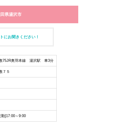
秋田県湯沢市
トにお聞きください！
75JR奥羽本線 湯沢駅 車3分
敷７５
夜勤]17:00～9:00