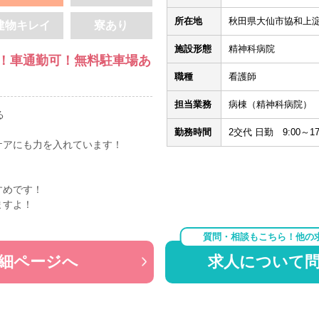
所在地
秋田県大仙市協和上
建物キレイ
寮あり
施設形態
精神科病院
分！車通勤可！無料駐車場あ
職種
看護師
担当業務
病棟（精神科病院）
る
勤務時間
2交代 日勤 9:00～17
ケアにも力を入れています！
すめです！
ますよ！
質問・相談もこちら！他の
細ページへ
求人について