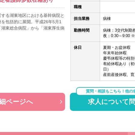
職種
置する湖東地区における基幹病院と
担当業務
病棟
を包括的に展開。平成26年5月1
「湖東総合病院」から「湖東厚生病
勤務時間
病棟：3交代制勤務 日
夜：0:30～9:
休日
夏期・お盆休暇
年末年始休暇
慶弔休暇等の特別
有給休暇あり（初年
日）
産前産後休暇、育
質問・相談もこちら！他の
細ページへ
求人について