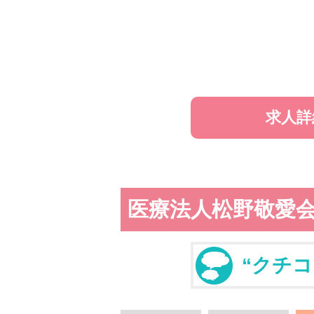
求人詳
医療法人松野敬愛会
“クチコ