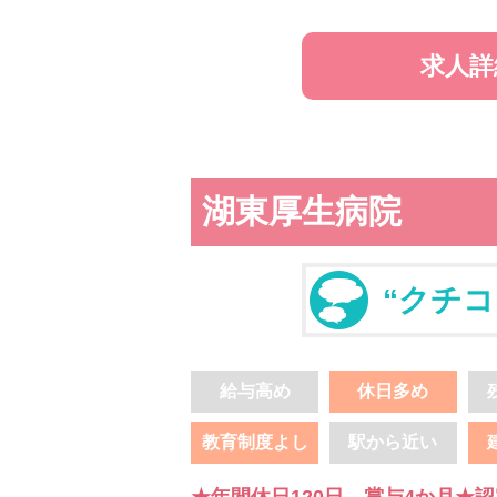
求人詳
湖東厚生病院
“クチコ
給与高め
休日多め
教育制度よし
駅から近い
★年間休日120日 賞与4か月★