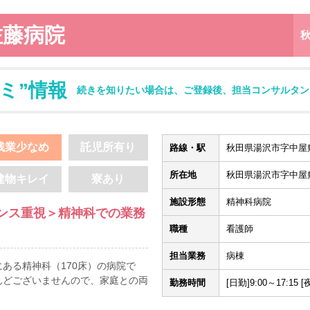
佐藤病院
ミ”情報
続きを知りたい場合は、ご登録後、担当コンサルタン
残業少なめ
託児所有り
路線・駅
秋田県湯沢市字中屋敷
所在地
秋田県湯沢市字中屋
建物キレイ
寮あり
施設形態
精神科病院
ンス重視＞精神科での業務
職種
看護師
担当業務
病棟
ある精神科（170床）の病院で
んどございませんので、家庭との両
勤務時間
[日勤]9:00～17:15 [