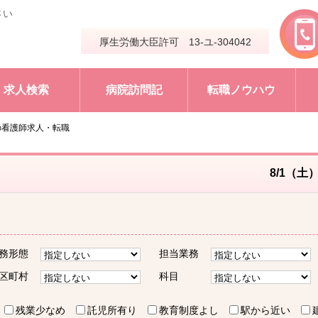
さい
厚生労働大臣許可 13-ユ-304042
求人検索
病院訪問記
転職ノウハウ
の看護師求人・転職
8/1（土
務形態
担当業務
区町村
科目
残業少なめ
託児所有り
教育制度よし
駅から近い