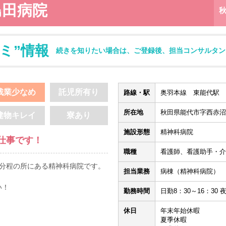
島田病院
ミ”情報
続きを知りたい場合は、ご登録後、担当コンサルタン
残業少なめ
託児所有り
路線・駅
奥羽本線 東能代駅 
所在地
秋田県能代市字西赤沼
建物キレイ
寮あり
施設形態
精神科病院
仕事です！
職種
看護師、看護助手・介
6分程の所にある精神科病院です。
担当業務
病棟（精神科病院）
い！
勤務時間
日勤8：30～16：30 夜
休日
年末年始休暇
夏季休暇