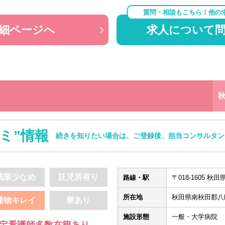
質問・相談もこちら！他の
細ページへ
求人について
ミ”情報
続きを知りたい場合は、ご登録後、担当コンサルタン
残業少なめ
託児所有り
路線・駅
〒018-1605 
所在地
秋田県南秋田郡八
建物キレイ
寮あり
施設形態
一般・大学病院
認定看護師多数在籍あり