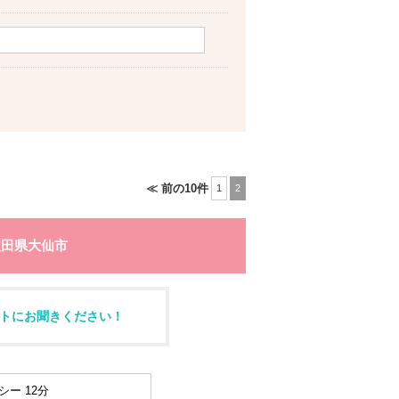
≪ 前の10件
1
2
秋田県大仙市
トにお聞きください！
シー 12分