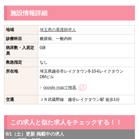
施設情報詳細
地域
埼玉県の看護師求人
診療科目
糖尿病、一般内科
病床数・入居定
0床
員
救急指定
なし
所在地
埼玉県越谷市レイクタウン8-10-6レイクタウン
DMビル
google mapで検索
交通
ＪＲ武蔵野線 越谷レイクタウン駅 徒歩1分
この求人と似た求人をチェックする！！
8/1（土）更新 掲載中の求人