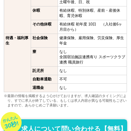
土曜午後、日、祝
休暇
有給休暇、特別休暇、産前・産後休
暇、育児休暇
その他休暇
有給休暇 初年度 10日 （入社後6ヶ
月目から）
待遇・福利厚
社会保険
健康保険、雇用保険、労災保険、厚生
生
年金
寮
なし
全国宿泊施設連携有り スポーツクラブ
連携 職員旅行
託児所
なし
自動車通勤
不可
退職金
なし
※最新の情報を掲載するよう心がけておりますが、求人確認のタイミングによ
り、すでに求人が終了している、もしくは求人内容が異なる可能性もござい
ますので、あらかじめご了承願います。
かんたん
30秒!
求人について問い合わせる【無料】