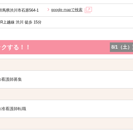
google mapで検索
群馬県渋川市石原564-1
JR上越線 渋川 徒歩 15分
ックする！！
8/1（土
の看護師募集
の准看護師転職