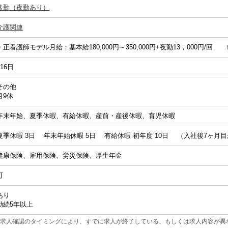
常勤（夜勤あり）
介護関連
・正看護師モデル月給：基本給180,000円～350,000円+夜勤13，000円/回
116日
その他
月9休
年末年始、夏季休暇、有給休暇、産前・産後休暇、育児休暇
夏季休暇 3日 年末年始休暇 5日 有給休暇 初年度 10日 （入社後7ヶ月
健康保険、雇用保険、労災保険、厚生年金
可
あり
勤続5年以上
求人確認のタイミングにより、すでに求人が終了している、もしくは求人内容が異