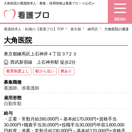
大角医院の看護師求人・募集・採用情報は看護プロ！≪公式≫
MENU
看護師求人・転職の【看護プロ】TOP
東京都
練馬区
大角医院の看護
大角医院
東京都練馬区上石神井４丁目３?２３
西武新宿線 上石神井駅 徒歩2分
教育制度よし
駅から近い
寮あり
募集職種
看護師
、
准看護師
雇用形態
日勤常勤
給与
・正看・常勤月給260,000円～基本給170,000円+資格手当
30,000円+職責手当30,000円+役職手当30,000円年収3,800,000
円程度・准看・常勤月給230,000円～基本給170,000円+資格手