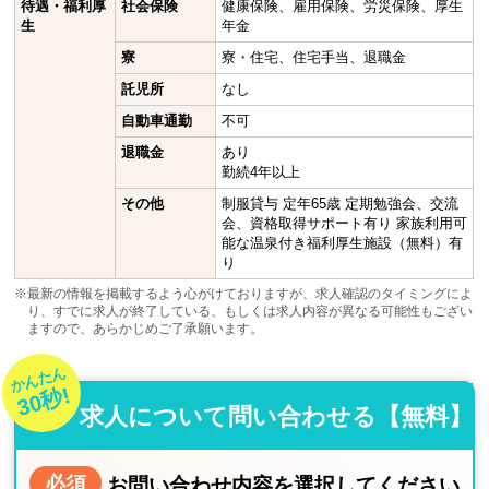
待遇・福利厚
社会保険
健康保険、雇用保険、労災保険、厚生
生
年金
寮
寮・住宅、住宅手当、退職金
託児所
なし
自動車通勤
不可
退職金
あり
勤続4年以上
その他
制服貸与 定年65歳 定期勉強会、交流
会、資格取得サポート有り 家族利用可
能な温泉付き福利厚生施設（無料）有
り
※最新の情報を掲載するよう心がけておりますが、求人確認のタイミングによ
り、すでに求人が終了している、もしくは求人内容が異なる可能性もござい
ますので、あらかじめご了承願います。
かんたん
30秒!
求人について問い合わせる【無料】
必須
お問い合わせ内容を選択してください