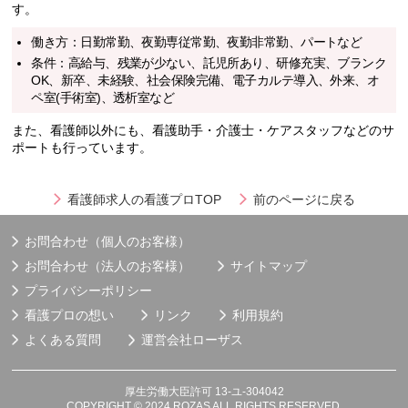
す。
働き方：日勤常勤、夜勤専従常勤、夜勤非常勤、パートなど
条件：高給与、残業が少ない、託児所あり、研修充実、ブランク
OK、新卒、未経験、社会保険完備、電子カルテ導入、外来、オ
ペ室(手術室)、透析室など
また、看護師以外にも、看護助手・介護士・ケアスタッフなどのサ
ポートも行っています。
看護師求人の看護プロTOP
前のページに戻る
お問合わせ（個人のお客様）
お問合わせ（法人のお客様）
サイトマップ
プライバシーポリシー
看護プロの想い
リンク
利用規約
よくある質問
運営会社
ローザス
厚生労働大臣許可 13-ユ-304042
COPYRIGHT © 2024 ROZAS ALL RIGHTS RESERVED.