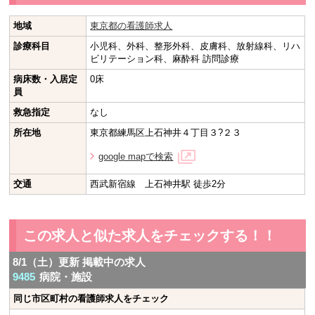
地域
東京都の看護師求人
診療科目
小児科、外科、整形外科、皮膚科、放射線科、リハ
ビリテーション科、麻酔科 訪問診療
病床数・入居定
0床
員
救急指定
なし
所在地
東京都練馬区上石神井４丁目３?２３
google mapで検索
交通
西武新宿線 上石神井駅 徒歩2分
この求人と似た求人をチェックする！！
8/1（土）更新 掲載中の求人
9485
病院・施設
同じ市区町村の看護師求人をチェック