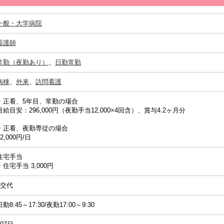
一般・大学病院
看護師
常勤（夜勤あり）
、
日勤常勤
病棟
、
外来
、
訪問看護
・正看、5年目、常勤の場合
月給目安：296,000円（夜勤手当12,000×4回含）、賞与4.2ヶ月分
・正看、夜勤専従の場合
32,000円/日
住宅手当
・住宅手当 3,000円
2交代
日勤8:45～17:30/夜勤17:00～9:30