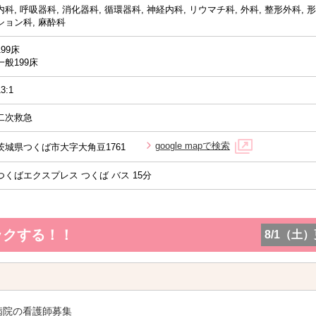
内科, 呼吸器科, 消化器科, 循環器科, 神経内科, リウマチ科, 外科, 整形外科, 
ション科, 麻酔科
199床
一般199床
13:1
二次救急
google mapで検索
茨城県つくば市大字大角豆1761
つくばエクスプレス つくば バス 15分
ックする！！
8/1（土
病院の看護師募集