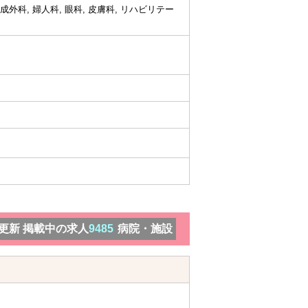
形成外科, 婦人科, 眼科, 皮膚科, リハビリテー
）更新 掲載中の求人
9485
病院・施設