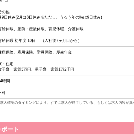
107日
その他
月9日休み(2月は8日休み※ただし、うるう年の時は9日休み)
有給休暇、産前・産後休暇、育児休暇、介護休暇
有給休暇 初年度 10日 （入社後7ヶ月目から）
健康保険、雇用保険、労災保険、厚生年金
寮・住宅
女子寮 家賃3万円、男子寮 家賃1万2千円
24時間
不可
求人確認のタイミングにより、すでに求人が終了している、もしくは求人内容が異
レポート