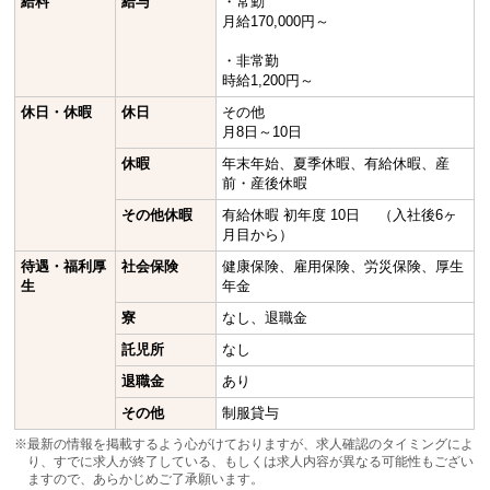
給料
給与
・常勤
月給170,000円～
・非常勤
時給1,200円～
休日・休暇
休日
その他
月8日～10日
休暇
年末年始、夏季休暇、有給休暇、産
前・産後休暇
その他休暇
有給休暇 初年度 10日 （入社後6ヶ
月目から）
待遇・福利厚
社会保険
健康保険、雇用保険、労災保険、厚生
生
年金
寮
なし、退職金
託児所
なし
退職金
あり
その他
制服貸与
※最新の情報を掲載するよう心がけておりますが、求人確認のタイミングによ
り、すでに求人が終了している、もしくは求人内容が異なる可能性もござい
ますので、あらかじめご了承願います。