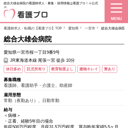
総合大雄会病院の看護師求人・募集・採用情報は看護プロ！≪公式
≫
MENU
看護師求人・転職の【看護プロ】TOP
愛知県
一宮市
総合大雄会病院
総合大雄会病院
愛知県一宮市桜一丁目9番9号
JR東海道本線 尾張一宮 徒歩 10分
休日多め
託児所有り
教育制度よし
建物キレイ
寮あり
募集職種
看護師
、
看護助手・介護士
、
助産師
雇用形態
常勤（夜勤あり）
、
日勤常勤
給与
＜病棟＞
・正看、経験5年目の場合
年収500万円程度、月収31.5万円程度、賞与昨年実績5.5ヶ月