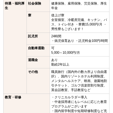
待遇・福利厚
社会保険
健康保険、雇用保険、労災保険、厚生
生
年金
寮
借上げ寮
全室個室、冷暖房完備、キッチン、バ
ス、トイレ付き ・寮費15,000円/月 ・
男性寮もございます！
託児所
24時間
・病児保育あり ・託児料金100円/時間
自動車通勤
可
5,000～10,000円/月
退職金
あり
勤続2年以上
その他
職員旅行（国内外の数カ所より自由選
択）、国内リゾートホテル利用制度、
メンタルヘルスケア、映画、遊園地割
引チケット、ゴルフ倶楽部割引制度、
英会話教室、手話教室など
教育・研修
・クリニカルラダー導入
・中途採用者にもレベルに応じた教育
プログラムがございます
・国内留学制度や短期研修制度など充