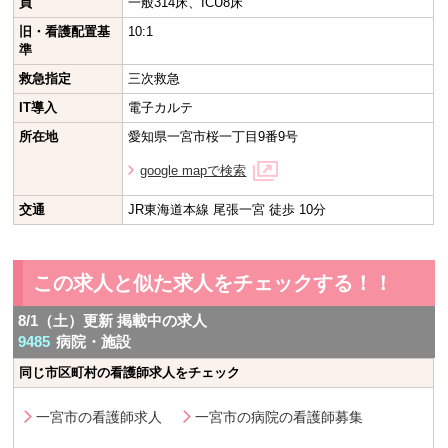
員
一般314床、ICU8床
旧・看護配置基
10:1
準
救急指定
三次救急
IT導入
電子カルテ
所在地
愛知県一宮市桜一丁目9番9号
google mapで検索
交通
JR東海道本線 尾張一宮 徒歩 10分
この求人と似た求人をチェックする！！
8/1（土）更新 掲載中の求人
9485
病院・施設
同じ市区町村の看護師求人をチェック
一宮市の看護師求人
一宮市の病院の看護師募集