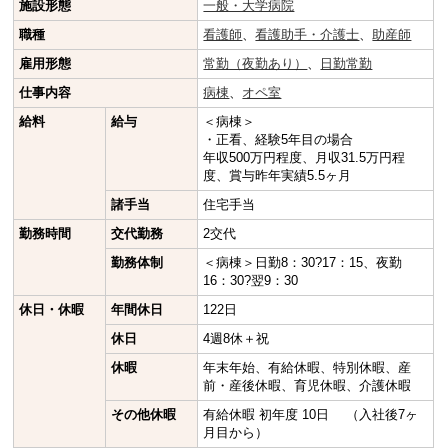
施設形態
一般・大学病院
職種
看護師
、
看護助手・介護士
、
助産師
雇用形態
常勤（夜勤あり）
、
日勤常勤
仕事内容
病棟
、
オペ室
給料
給与
＜病棟＞
・正看、経験5年目の場合
年収500万円程度、月収31.5万円程
度、賞与昨年実績5.5ヶ月
諸手当
住宅手当
勤務時間
交代勤務
2交代
勤務体制
＜病棟＞日勤8：30?17：15、夜勤
16：30?翌9：30
休日・休暇
年間休日
122日
休日
4週8休＋祝
休暇
年末年始、有給休暇、特別休暇、産
前・産後休暇、育児休暇、介護休暇
その他休暇
有給休暇 初年度 10日 （入社後7ヶ
月目から）