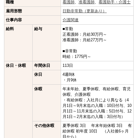
職種
看護師
、
准看護師
、
看護助手・介護士
雇用形態
日勤非常勤（更新あり）
仕事内容
介護関連
給料
給与
■常勤
正看護師：月給30万円～
准看護師：月給27万円～
■非常勤
時給：1775円～
休日・休暇
年間休日
113日
休日
4週8休
・月9休
休暇
年末年始、夏季休暇、有給休暇、育児
休暇、介護休暇
・有給休暇：入社月により異なる（4
月1日～9月末迄の入職：10日付与、10
月1日～11月末迄の入職：5日付与、12
月1日～2月末迄の入職：3日付与）
その他休暇
夏季休暇 3日 年末年始休暇 3日 有
給休暇 初年度 10日 （入社後6ヶ月
目から）