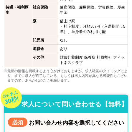
待遇・福利厚
社会保険
健康保険、雇用保険、労災保険、厚生
生
年金
寮
借上げ寮
・社宅制度：月額3万円（入居期間：5
年）、単身者のみ利用可能
託児所
なし
退職金
あり
その他
財形貯蓄制度 保養所 社員割引 フィッ
トネスクラブ
※最新の情報を掲載するよう心がけておりますが、求人確認のタイミングによ
り、すでに求人が終了している、もしくは求人内容が異なる可能性もござい
ますので、あらかじめご了承願います。
かんたん
30秒!
求人について問い合わせる【無料】
必須
お問い合わせ内容を選択してください