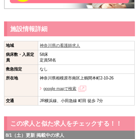
施設情報詳細
地域
神奈川県の看護師求人
病床数・入居定
58床
員
定員58名
救急指定
なし
所在地
神奈川県相模原市南区上鶴間本町2-10-26
google mapで検索
交通
JR横浜線、小田急線 町田 徒歩 7分
この求人と似た求人をチェックする！！
8/1（土）更新 掲載中の求人