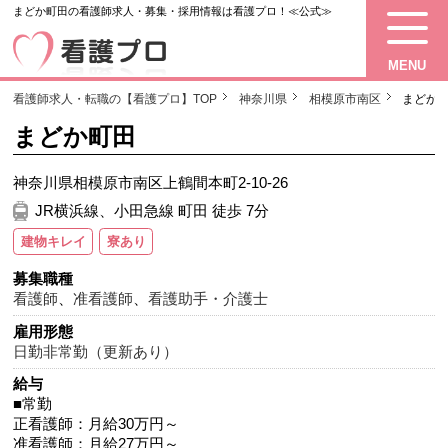
まどか町田の看護師求人・募集・採用情報は看護プロ！≪公式≫
MENU
看護師求人・転職の【看護プロ】TOP
神奈川県
相模原市南区
まどか
まどか町田
神奈川県相模原市南区上鶴間本町2-10-26
JR横浜線、小田急線 町田 徒歩 7分
建物キレイ
寮あり
募集職種
看護師
、
准看護師
、
看護助手・介護士
雇用形態
日勤非常勤（更新あり）
給与
■常勤
正看護師：月給30万円～
准看護師：月給27万円～