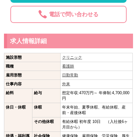
電話で問い合わせる
求人情報詳細
施設形態
クリニック
職種
看護師
雇用形態
日勤常勤
仕事内容
外来
給料
給与
想定年収:470万円～ 年俸制:4,700,000
円
休日・休暇
休暇
年末年始、夏季休暇、有給休暇、産
前・産後休暇
その他休暇
有給休暇 初年度 10日 （入社後6ヶ
月目から）
待遇・福利厚
社会保険
健康保険、雇用保険、労災保険、厚生