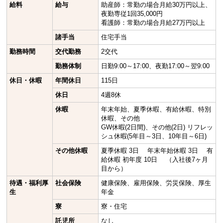
給料
給与
助産師：常勤の場合月給30万円以上、
夜勤専従1回35,000円
看護師：常勤の場合月給27万円以上
諸手当
住宅手当
勤務時間
交代勤務
2交代
勤務体制
日勤9:00～17:00、夜勤17:00～翌9:00
休日・休暇
年間休日
115日
休日
4週8休
休暇
年末年始、夏季休暇、有給休暇、特別
休暇、その他
GW休暇(2日間)、その他(2日) リフレッ
シュ休暇(5年目～3日、10年目～6日)
その他休暇
夏季休暇 3日 年末年始休暇 3日 有
給休暇 初年度 10日 （入社後7ヶ月
目から）
待遇・福利厚
社会保険
健康保険、雇用保険、労災保険、厚生
生
年金
寮
寮・住宅
託児所
なし