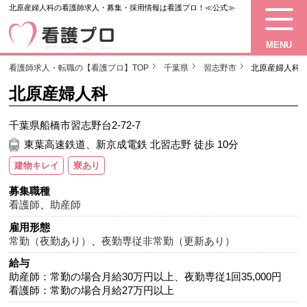
北原産婦人科の看護師求人・募集・採用情報は看護プロ！≪公式≫
MENU
看護師求人・転職の【看護プロ】TOP
千葉県
習志野市
北原産婦人科
北原産婦人科
千葉県船橋市習志野台2-72-7
東葉高速鉄道、新京成電鉄 北習志野 徒歩 10分
建物キレイ
寮あり
募集職種
看護師
、
助産師
雇用形態
常勤（夜勤あり）
、
夜勤専従非常勤（更新あり）
給与
助産師：常勤の場合月給30万円以上、夜勤専従1回35,000円
看護師：常勤の場合月給27万円以上