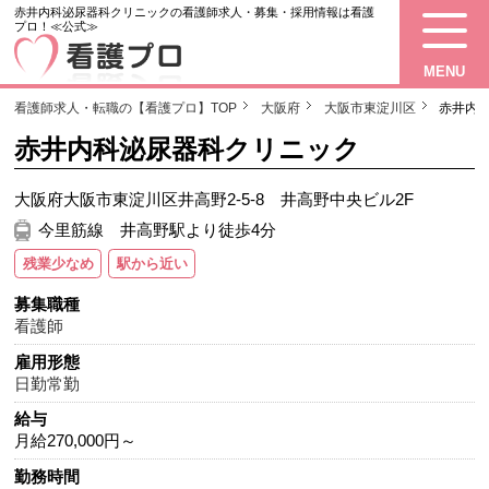
赤井内科泌尿器科クリニックの看護師求人・募集・採用情報は看護
プロ！≪公式≫
MENU
看護師求人・転職の【看護プロ】TOP
大阪府
大阪市東淀川区
赤井内
赤井内科泌尿器科クリニック
大阪府大阪市東淀川区井高野2-5-8 井高野中央ビル2F
今里筋線 井高野駅より徒歩4分
残業少なめ
駅から近い
募集職種
看護師
雇用形態
日勤常勤
給与
月給270,000円～
勤務時間