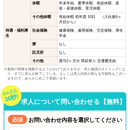
休暇
年末年始、夏季休暇、有給休暇、産
前・産後休暇、育児休暇
その他休暇
有給休暇 初年度 10日 （入社後6ヶ
月目から）
待遇・福利厚
社会保険
健康保険、雇用保険、労災保険、厚生
生
年金
寮
なし
託児所
なし
その他
賞与2ヶ月分 昇給有り 交通費支給
※最新の情報を掲載するよう心がけておりますが、求人確認のタイミングによ
り、すでに求人が終了している、もしくは求人内容が異なる可能性もござい
ますので、あらかじめご了承願います。
かんたん
30秒!
求人について問い合わせる【無料】
必須
お問い合わせ内容を選択してください