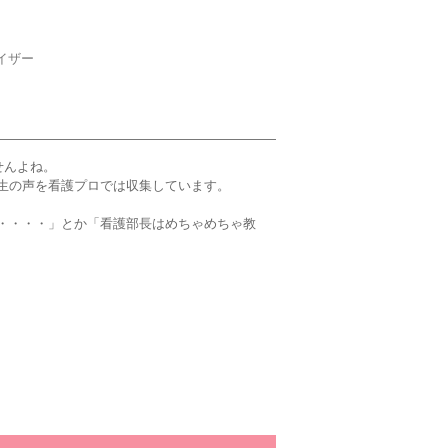
イザー
せんよね。
生の声を看護プロでは収集しています。
・・・・」とか「看護部長はめちゃめちゃ教