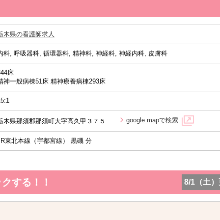
栃木県の看護師求人
内科, 呼吸器科, 循環器科, 精神科, 神経科, 神経内科, 皮膚科
344床
精神一般病棟51床 精神療養病棟293床
15:1
google mapで検索
栃木県那須郡那須町大字高久甲３７５
JR東北本線（宇都宮線） 黒磯 分
ックする！！
8/1（土