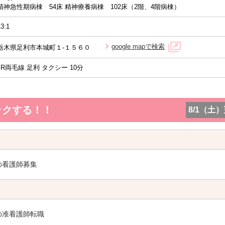
精神急性期病棟 54床 精神療養病棟 102床（2階、4階病棟）
13:1
google mapで検索
栃木県足利市本城町１-１５６０
JR両毛線 足利 タクシー 10分
ックする！！
8/1（土
の看護師募集
の准看護師転職