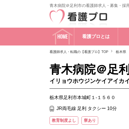
青木病院＠足利市の看護師求人・募集・採
HOME
看護プロとは
看護師求人・転職の【看護プロ】TOP
栃木県
青木病院＠足
イリョウホウジンケイアイカ
栃木県足利市本城町１-１５６０
JR両毛線 足利 タクシー 10分
教育制度よし
寮あり