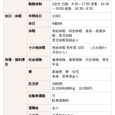
勤務体制
2交代 日勤 8:30～17:00 遅番 10:30
～19:00 夜勤 16:30～9:30
休日・休暇
年間休日
119日
休日
4週8休
休暇
有給休暇、特別休暇、産前・産後休
暇、育児休暇
育児休暇実績あり
その他休暇
有給休暇 初年度 10日 （入社後6ヶ
月目から）
待遇・福利厚
社会保険
健康保険、雇用保険、労災保険、厚生
生
年金
寮
家族寮、寮・住宅
単身、世帯用あり
託児所
24時間
託児所利用料金 10,000円
自動車通勤
可
駐車場無料
退職金
あり