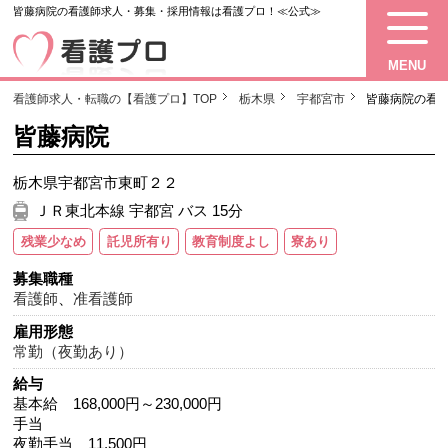
皆藤病院の看護師求人・募集・採用情報は看護プロ！≪公式≫
MENU
看護師求人・転職の【看護プロ】TOP
栃木県
宇都宮市
皆藤病院の看
皆藤病院
栃木県宇都宮市東町２２
ＪＲ東北本線 宇都宮 バス 15分
残業少なめ
託児所有り
教育制度よし
寮あり
募集職種
看護師
、
准看護師
雇用形態
常勤（夜勤あり）
給与
基本給 168,000円～230,000円
手当
夜勤手当 11,500円