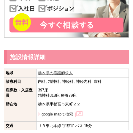
施設情報詳細
地域
栃木県の看護師求人
診療科目
内科, 精神科, 神経科, 神経内科, 歯科
病床数・入居定
397床
員
精神科318床 療養79床
所在地
栃木県宇都宮市東町２２
google mapで検索
交通
ＪＲ東北本線 宇都宮 バス 15分