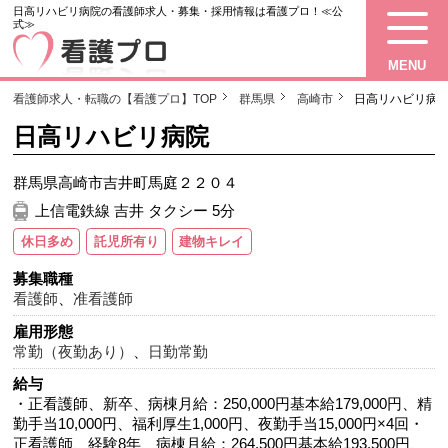
日高リハビリ病院の看護師求人・募集・採用情報は看護プロ！≪公
式≫
MENU
看護師求人・転職の【看護プロ】TOP
群馬県
高崎市
日高リハビリ病
日高リハビリ病院
群馬県高崎市吉井町馬庭２２０４
上信電鉄線 吉井 タクシー 5分
休日多め
託児所有り
建物キレイ
募集職種
看護師
、
准看護師
雇用形態
常勤（夜勤あり）
、
日勤常勤
給与
・正看護師、新卒、病棟月給：250,000円基本給179,000円、精
勤手当10,000円、福利厚生1,000円、夜勤手当15,000円×4回・
正看護師、経験8年、病棟月給：264,500円基本給193,500円、