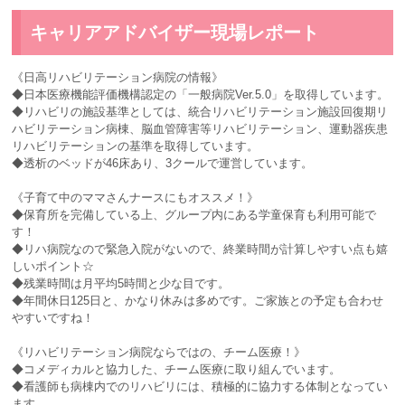
キャリアアドバイザー現場レポート
《日高リハビリテーション病院の情報》
◆日本医療機能評価機構認定の「一般病院Ver.5.0」を取得しています。
◆リハビリの施設基準としては、統合リハビリテーション施設回復期リ
ハビリテーション病棟、脳血管障害等リハビリテーション、運動器疾患
リハビリテーションの基準を取得しています。
◆透析のベッドが46床あり、3クールで運営しています。
《子育て中のママさんナースにもオススメ！》
◆保育所を完備している上、グループ内にある学童保育も利用可能で
す！
◆リハ病院なので緊急入院がないので、終業時間が計算しやすい点も嬉
しいポイント☆
◆残業時間は月平均5時間と少な目です。
◆年間休日125日と、かなり休みは多めです。ご家族との予定も合わせ
やすいですね！
《リハビリテーション病院ならではの、チーム医療！》
◆コメディカルと協力した、チーム医療に取り組んでいます。
◆看護師も病棟内でのリハビリには、積極的に協力する体制となってい
ます。