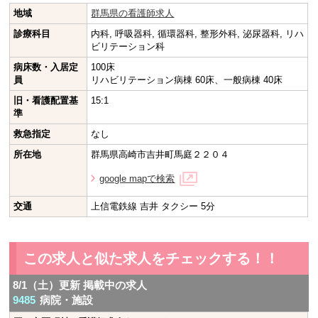
地域
群馬県の看護師求人
診療科目
内科, 呼吸器科, 循環器科, 整形外科, 泌尿器科, リハ
ビリテーション科
病床数・入居定
100床
員
リハビリテーション病棟 60床、一般病棟 40床
旧・看護配置基
15:1
準
救急指定
なし
所在地
群馬県高崎市吉井町馬庭２２０４
google mapで検索
交通
上信電鉄線 吉井 タクシー 5分
この求人と似た求人をチェックする！！
8/1（土）更新 掲載中の求人
9485
病院・施設