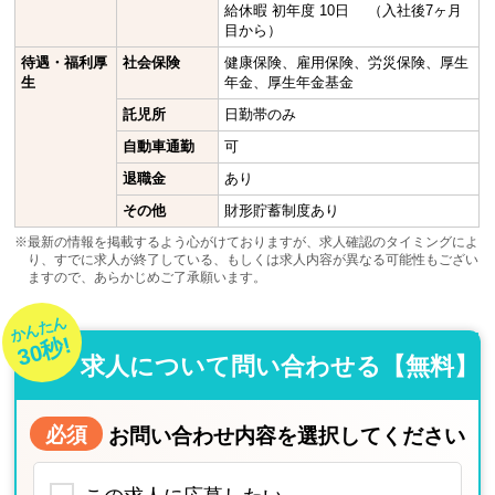
給休暇 初年度 10日 （入社後7ヶ月
目から）
待遇・福利厚
社会保険
健康保険、雇用保険、労災保険、厚生
生
年金、厚生年金基金
託児所
日勤帯のみ
自動車通勤
可
退職金
あり
その他
財形貯蓄制度あり
※最新の情報を掲載するよう心がけておりますが、求人確認のタイミングによ
り、すでに求人が終了している、もしくは求人内容が異なる可能性もござい
ますので、あらかじめご了承願います。
かんたん
30秒!
求人について問い合わせる【無料】
必須
お問い合わせ内容を選択してください