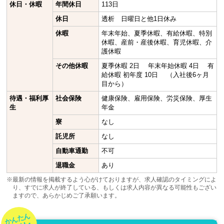
休日・休暇
年間休日
113日
休日
透析 日曜日と他1日休み
休暇
年末年始、夏季休暇、有給休暇、特別
休暇、産前・産後休暇、育児休暇、介
護休暇
その他休暇
夏季休暇 2日 年末年始休暇 4日 有
給休暇 初年度 10日 （入社後6ヶ月
目から）
待遇・福利厚
社会保険
健康保険、雇用保険、労災保険、厚生
生
年金
寮
なし
託児所
なし
自動車通勤
不可
退職金
あり
※最新の情報を掲載するよう心がけておりますが、求人確認のタイミングによ
り、すでに求人が終了している、もしくは求人内容が異なる可能性もござい
ますので、あらかじめご了承願います。
かんたん