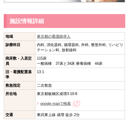
施設情報詳細
地域
東京都の看護師求人
診療科目
内科, 消化器科, 循環器科, 外科, 整形外科, リハビリ
テーション科, 放射線科
病床数・入居定
115床
員
一般病棟 37床と34床 療養病棟 44床
旧・看護配置基
13:1
準
救急指定
二次救急
所在地
東京都板橋区成増3-10-8
google mapで検索
交通
東武東上線 成増 徒歩 2分