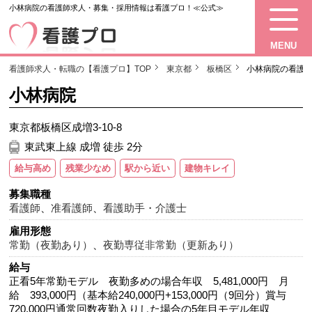
小林病院の看護師求人・募集・採用情報は看護プロ！≪公式≫
MENU
看護師求人・転職の【看護プロ】TOP
東京都
板橋区
小林病院の看護
小林病院
東京都板橋区成増3-10-8
東武東上線 成増 徒歩 2分
給与高め
残業少なめ
駅から近い
建物キレイ
募集職種
看護師
、
准看護師
、
看護助手・介護士
雇用形態
常勤（夜勤あり）
、
夜勤専従非常勤（更新あり）
給与
正看5年常勤モデル 夜勤多めの場合年収 5,481,000円 月
給 393,000円（基本給240,000円+153,000円（9回分）賞与
720,000円通常回数夜勤入りした場合の5年目モデル年収