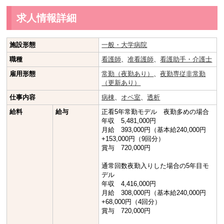
求人情報詳細
施設形態
一般・大学病院
職種
看護師
、
准看護師
、
看護助手・介護士
雇用形態
常勤（夜勤あり）
、
夜勤専従非常勤
（更新あり）
仕事内容
病棟
、
オペ室
、
透析
給料
給与
正看5年常勤モデル 夜勤多めの場合
年収 5,481,000円
月給 393,000円（基本給240,000円
+153,000円（9回分）
賞与 720,000円
通常回数夜勤入りした場合の5年目モ
デル
年収 4,416,000円
月給 308,000円（基本給240,000円
+68,000円（4回分）
賞与 720,000円