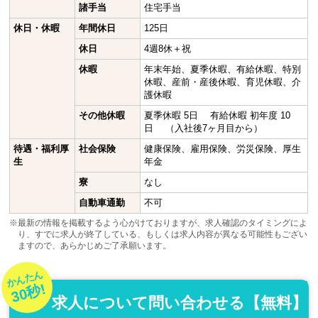
諸手当
住宅手当
休日・休暇
年間休日
125日
休日
4週8休＋祝
休暇
年末年始、夏季休暇、有給休暇、特別
休暇、産前・産後休暇、育児休暇、介
護休暇
その他休暇
夏季休暇 5日 有給休暇 初年度 10
日 （入社後7ヶ月目から）
待遇・福利厚
社会保険
健康保険、雇用保険、労災保険、厚生
生
年金
寮
なし
自動車通勤
不可
※最新の情報を掲載するよう心がけておりますが、求人確認のタイミングによ
り、すでに求人が終了している、もしくは求人内容が異なる可能性もござい
ますので、あらかじめご了承願います。
かんたん
30秒!
求人について問い合わせる【無料】