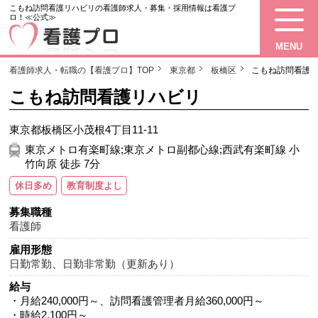
こもね訪問看護リハビリの看護師求人・募集・採用情報は看護プ
ロ！≪公式≫
MENU
看護師求人・転職の【看護プロ】TOP
東京都
板橋区
こもね訪問看護
こもね訪問看護リハビリ
東京都板橋区小茂根4丁目11-11
東京メトロ有楽町線;東京メトロ副都心線;西武有楽町線 小
竹向原 徒歩 7分
休日多め
教育制度よし
募集職種
看護師
雇用形態
日勤常勤
、
日勤非常勤（更新あり）
給与
・月給240,000円～、訪問看護管理者月給360,000円～
・時給2,100円～