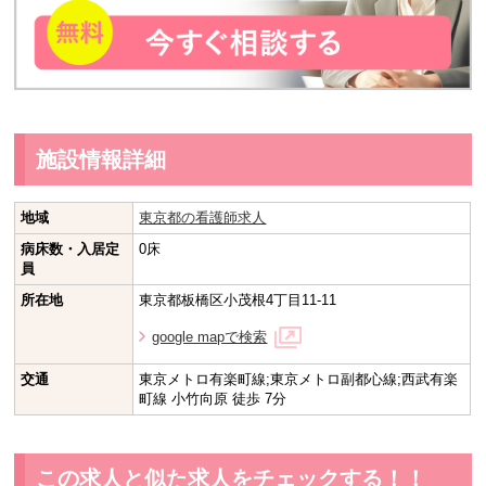
施設情報詳細
地域
東京都の看護師求人
病床数・入居定
0床
員
所在地
東京都板橋区小茂根4丁目11-11
google mapで検索
交通
東京メトロ有楽町線;東京メトロ副都心線;西武有楽
町線 小竹向原 徒歩 7分
この求人と似た求人をチェックする！！