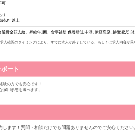
不可
あり
勤続3年以上
交通費全額支給、昇給年1回、食事補助 保養所(山中湖､伊豆高原､越後湯沢)
求人確認のタイミングにより、すでに求人が終了している、もしくは求人内容が異
レポート
経験の方でも安心です！
な雇用形態を選べます。
内します！質問・相談だけでも問題ありませんのでご安心ください