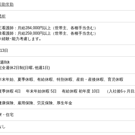
日勤常勤
透析
正看護師：月給284,000円以上（世帯主、各種手当含む）
准看護師：月給259,000円以上（世帯主、各種手当含む）
※経験･能力考慮します｡
113日
4週8休
完全週休2日制(日曜､他週1日)
年末年始、夏季休暇、有給休暇、特別休暇、産前・産後休暇、育児休暇
夏季休暇 4日 年末年始休暇 5日 有給休暇 初年度 10日 （入社後6ヶ月
健康保険、雇用保険、労災保険、厚生年金
寮・住宅
なし