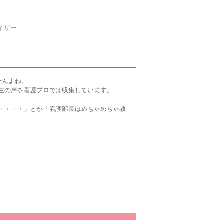
イザー
せんよね。
生の声を看護プロでは収集しています。
・・・・」とか「看護部長はめちゃめちゃ教