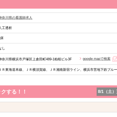
神奈川県の看護師求人
人工透析
0床
なし
google mapで検索
神奈川県横浜市戸塚区上倉田町489-1柏桜ビル3F
ＪＲ東海道本線、ＪＲ横須賀線、ＪＲ湘南新宿ライン、横浜市営地下鉄ブルー
ックする！！
8/1（土