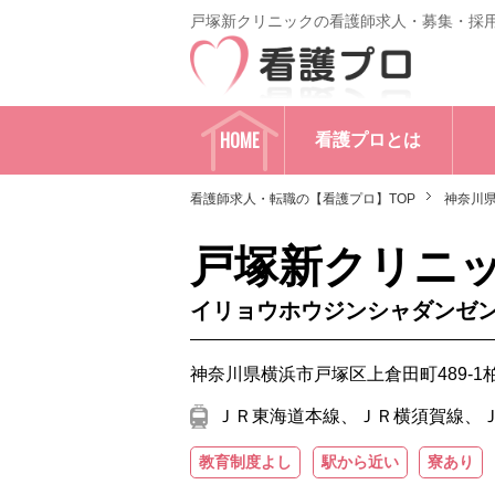
戸塚新クリニックの看護師求人・募集・採
HOME
看護プロとは
看護師求人・転職の【看護プロ】TOP
神奈川
戸塚新クリニ
イリョウホウジンシャダンゼ
神奈川県横浜市戸塚区上倉田町489-1
ＪＲ東海道本線、ＪＲ横須賀線、Ｊ
教育制度よし
駅から近い
寮あり