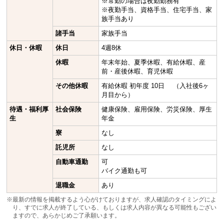
※常勤の場合は夜勤勤務有
※夜勤手当、資格手当、住宅手当、家
族手当あり
諸手当
家族手当
休日・休暇
休日
4週8休
休暇
年末年始、夏季休暇、有給休暇、産
前・産後休暇、育児休暇
その他休暇
有給休暇 初年度 10日 （入社後6ヶ
月目から）
待遇・福利厚
社会保険
健康保険、雇用保険、労災保険、厚生
生
年金
寮
なし
託児所
なし
自動車通勤
可
バイク通勤も可
退職金
あり
※最新の情報を掲載するよう心がけておりますが、求人確認のタイミングによ
り、すでに求人が終了している、もしくは求人内容が異なる可能性もござい
ますので、あらかじめご了承願います。