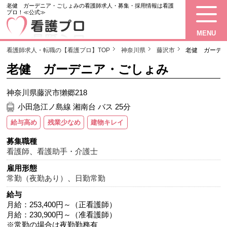
老健 ガーデニア・ごしょみの看護師求人・募集・採用情報は看護
プロ！≪公式≫
MENU
看護師求人・転職の【看護プロ】TOP
神奈川県
藤沢市
老健 ガーデ
老健 ガーデニア・ごしょみ
神奈川県藤沢市獺郷218
小田急江ノ島線 湘南台 バス 25分
給与高め
残業少なめ
建物キレイ
募集職種
看護師
、
看護助手・介護士
雇用形態
常勤（夜勤あり）
、
日勤常勤
給与
月給：253,400円～（正看護師）
月給：230,900円～（准看護師）
※常勤の場合は夜勤勤務有