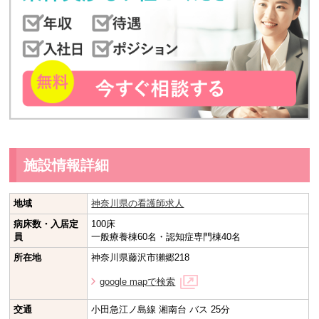
施設情報詳細
地域
神奈川県の看護師求人
病床数・入居定
100床
員
一般療養棟60名・認知症専門棟40名
所在地
神奈川県藤沢市獺郷218
google mapで検索
交通
小田急江ノ島線 湘南台 バス 25分