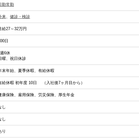
日勤常勤
外来
、
健診・検診
月給27～32万円
100日
4週6休
日曜、祝日休診
年末年始、夏季休暇、有給休暇
有給休暇 初年度 10日 （入社後7ヶ月目から）
健康保険、雇用保険、労災保険、厚生年金
なし
なし
あり