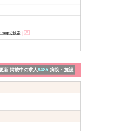
le mapで検索
）更新 掲載中の求人
9485
病院・施設