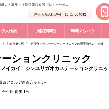
師求人・募集・採用情報は看護プロ！≪公式≫
厚生労働大臣許可 13-ユ-304042
求人検索
病院訪問記
転職ノウハウ
県
川崎市麻生区
新百合ヶ丘ステーションクリニックの看護師求人・転職
テーションクリニック
イメイカイ シンユリガオカステーションクリニッ
小田急アコルデ新百合ヶ丘5F
合ケ丘 徒歩 1分