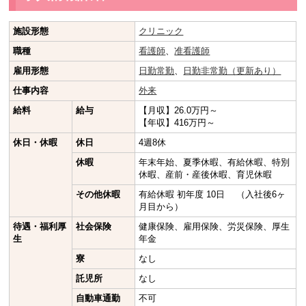
施設形態
クリニック
職種
看護師
、
准看護師
雇用形態
日勤常勤
、
日勤非常勤（更新あり）
仕事内容
外来
給料
給与
【月収】26.0万円～
【年収】416万円～
休日・休暇
休日
4週8休
休暇
年末年始、夏季休暇、有給休暇、特別
休暇、産前・産後休暇、育児休暇
その他休暇
有給休暇 初年度 10日 （入社後6ヶ
月目から）
待遇・福利厚
社会保険
健康保険、雇用保険、労災保険、厚生
生
年金
寮
なし
託児所
なし
自動車通勤
不可