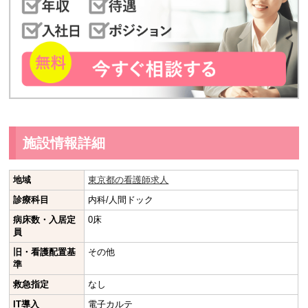
施設情報詳細
地域
東京都の看護師求人
診療科目
内科/人間ドック
病床数・入居定
0床
員
旧・看護配置基
その他
準
救急指定
なし
IT導入
電子カルテ