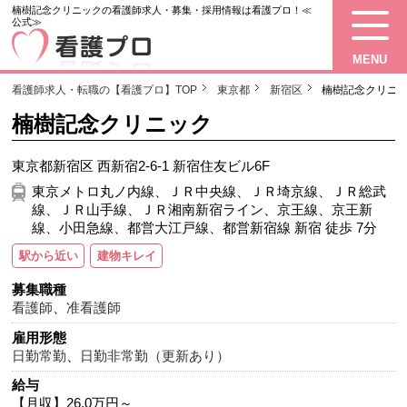
楠樹記念クリニックの看護師求人・募集・採用情報は看護プロ！≪
公式≫
MENU
看護師求人・転職の【看護プロ】TOP
東京都
新宿区
楠樹記念クリニ
楠樹記念クリニック
東京都新宿区 西新宿2-6-1 新宿住友ビル6F
東京メトロ丸ノ内線、ＪＲ中央線、ＪＲ埼京線、ＪＲ総武
線、ＪＲ山手線、ＪＲ湘南新宿ライン、京王線、京王新
線、小田急線、都営大江戸線、都営新宿線 新宿 徒歩 7分
駅から近い
建物キレイ
募集職種
看護師
、
准看護師
雇用形態
日勤常勤
、
日勤非常勤（更新あり）
給与
【月収】26.0万円～