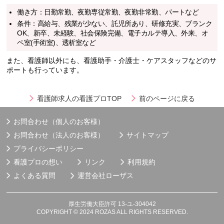
働き方：日勤常勤、夜勤専従常勤、夜勤非常勤、パートなど
条件：高給与、残業が少ない、託児所あり、研修充実、ブランク
OK、新卒、未経験、社会保険完備、電子カルテ導入、外来、オ
ペ室(手術室)、透析室など
また、看護師以外にも、看護助手・介護士・ケアスタッフなどのサ
ポートも行っています。
看護師求人の看護プロTOP
前のページに戻る
お問合わせ（個人のお客様）
お問合わせ（法人のお客様）
サイトマップ
プライバシーポリシー
看護プロの想い
リンク
利用規約
よくある質問
運営会社
ローザス
厚生労働大臣許可 13-ユ-304042
COPYRIGHT © 2024 ROZAS ALL RIGHTS RESERVED.