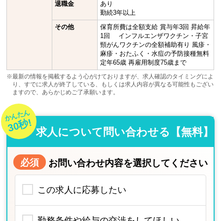
退職金
あり
勤続3年以上
その他
保育所費は全額支給 賞与年3回 昇給年
1回 インフルエンザワクチン・子宮
頸がんワクチンの全額補助有り 風疹・
麻疹・おたふく・水痘の予防接種無料
定年65歳 再雇用制度75歳まで
※最新の情報を掲載するよう心がけておりますが、求人確認のタイミングによ
り、すでに求人が終了している、もしくは求人内容が異なる可能性もござい
ますので、あらかじめご了承願います。
かんたん
30秒!
求人について問い合わせる【無料】
必須
お問い合わせ内容を選択してください
この求人に応募したい
勤務条件や給与の交渉をしてほしい