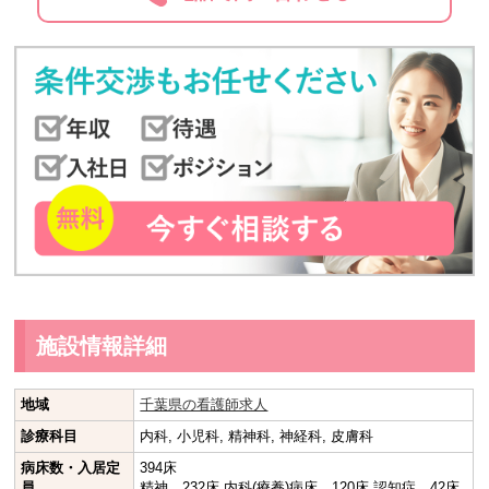
施設情報詳細
地域
千葉県の看護師求人
診療科目
内科, 小児科, 精神科, 神経科, 皮膚科
病床数・入居定
394床
員
精神 232床 内科(療養)病床 120床 認知症 42床