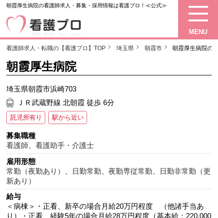
朝霞厚生病院の看護師求人・募集・採用情報は看護プロ！≪公式≫
MENU
看護師求人・転職の【看護プロ】TOP
埼玉県
朝霞市
朝霞厚生病院の
朝霞厚生病院
埼玉県朝霞市浜崎703
ＪＲ武蔵野線 北朝霞 徒歩 6分
託児所有り
駅から近い
募集職種
看護師
、
看護助手・介護士
雇用形態
常勤（夜勤あり）
、
日勤常勤
、
夜勤専従常勤
、
日勤非常勤（更
新あり）
給与
＜病棟＞・正看、新卒の場合月給20万円程度 （他諸手当あ
り）・正看、経験5年の場合月給28万円程度（基本給：220,000