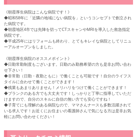
《朝霞厚生病院はこんな病院です！》
◆昭和58年に「近隣の地域にない病院を」というコンセプトで創立され
た病院です。
◆朝霞地区4市では先陣を切ってCTスキャンやMRIを導入した救急指定
病院です。
◆平成25年にはリフォームも終わり、とてもキレイな病院としてリニュ
ーアルオープンをしました。
《朝霞厚生病院のオススメポイント》
◆日勤常勤制度もございます。日勤のみ勤務希望の方も是非お問い合わ
せ下さい！
◆非常勤（日勤・夜勤ともに）で働くことも可能です！自分のライフス
タイルに合わせて働くことができます！
◆残業もあまりありません！メリハリをつけて働くことができます！
◆ブランクのある方でも大丈夫です！しっかりと丁寧に指導していただ
けますので、自分のスキルに自信の無い方でも安心ですね！
◆子育てにも理解のある病院なので、ママさんナースも多数活躍されて
いる求人です！お近くにお住まいの看護師さんで気になる方は是非お気
軽にお問い合わせください！