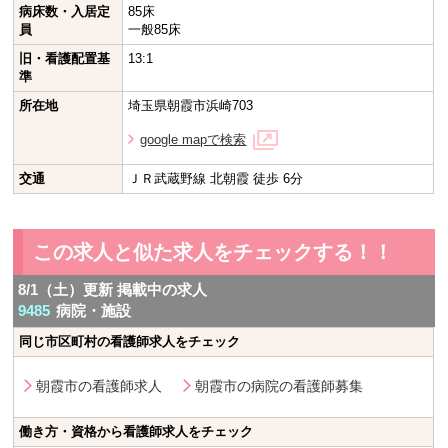
病床数・入居定
85床
員
一般85床
旧・看護配置基
13:1
準
所在地
埼玉県朝霞市浜崎703
google mapで検索
交通
ＪＲ武蔵野線 北朝霞 徒歩 6分
この求人と似た求人をチェックする！！
8/1（土）更新 掲載中の求人
9485
病院・施設
同じ市区町村の看護師求人をチェック
朝霞市の看護師求人
朝霞市の病院の看護師募集
働き方・資格から看護師求人をチェック