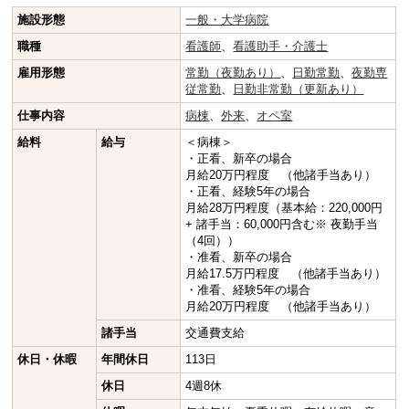
施設形態
一般・大学病院
職種
看護師
、
看護助手・介護士
雇用形態
常勤（夜勤あり）
、
日勤常勤
、
夜勤専
従常勤
、
日勤非常勤（更新あり）
仕事内容
病棟
、
外来
、
オペ室
給料
給与
＜病棟＞
・正看、新卒の場合
月給20万円程度 （他諸手当あり）
・正看、経験5年の場合
月給28万円程度（基本給：220,000円
+ 諸手当：60,000円含む※ 夜勤手当
（4回））
・准看、新卒の場合
月給17.5万円程度 （他諸手当あり）
・准看、経験5年の場合
月給20万円程度 （他諸手当あり）
諸手当
交通費支給
休日・休暇
年間休日
113日
休日
4週8休