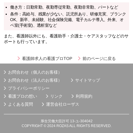
働き方：日勤常勤、夜勤専従常勤、夜勤非常勤、パートなど
条件：高給与、残業が少ない、託児所あり、研修充実、ブランク
OK、新卒、未経験、社会保険完備、電子カルテ導入、外来、オ
ペ室(手術室)、透析室など
また、看護師以外にも、看護助手・介護士・ケアスタッフなどのサ
ポートも行っています。
看護師求人の看護プロTOP
前のページに戻る
お問合わせ（個人のお客様）
お問合わせ（法人のお客様）
サイトマップ
プライバシーポリシー
看護プロの想い
リンク
利用規約
よくある質問
運営会社
ローザス
厚生労働大臣許可 13-ユ-304042
COPYRIGHT © 2024 ROZAS ALL RIGHTS RESERVED.