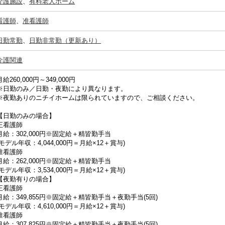
介護施設
、
有料老人ホーム
看護師
、
准看護師
日勤常勤
、
日勤非常勤（更新あり）
介護関連
月給260,000円～349,000円
※日勤のみ／日勤・夜勤により異なります。
※夜勤ありのニチイホームは限られていますので、ご相談ください。
【日勤のみの場合】
正看護師
月給：302,000円※固定給＋精皆勤手当
(モデル年収：4,044,000円＝月給×12＋賞与)
准看護師
月給：262,000円※固定給＋精皆勤手当
(モデル年収：3,534,000円＝月給×12＋賞与)
【夜勤有りの場合】
正看護師
月給：349,855円※固定給＋精皆勤手当＋夜勤手当(5回)
(モデル年収：4,610,000円＝月給×12＋賞与)
准看護師
月給：307,825円※固定給＋精皆勤手当＋夜勤手当(5回)