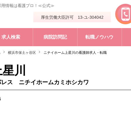
採用情報は看護プロ！≪公式≫
厚生労働大臣許可 13-ユ-304042
求人検索
病院訪問記
転職ノウハウ
県
横浜市保土ヶ谷区
ニチイホーム上星川の看護師求人・転職
上星川
パレス ニチイホームカミホシカワ
6