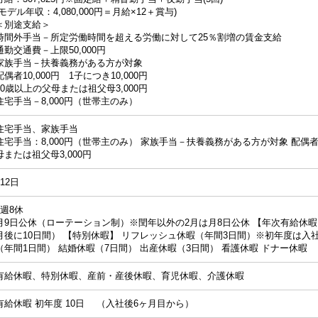
(モデル年収：4,080,000円＝月給×12＋賞与)
＜別途支給＞
時間外手当－所定労働時間を超える労働に対して25％割増の賃金支給
通勤交通費－上限50,000円
家族手当－扶養義務がある方が対象
配偶者10,000円 1子につき10,000円
60歳以上の父母または祖父母3,000円
住宅手当－8,000円（世帯主のみ）
住宅手当、家族手当
住宅手当：8,000円（世帯主のみ） 家族手当－扶養義務がある方が対象 配偶者10,
母または祖父母3,000円
112日
4週8休
月9日公休（ローテーション制）※閏年以外の2月は月8日公休 【年次有給休暇
月後に10日間） 【特別休暇】 リフレッシュ休暇（年間3日間）※初年度は入
（年間1日間） 結婚休暇（7日間） 出産休暇（3日間） 看護休暇 ドナー休暇
有給休暇、特別休暇、産前・産後休暇、育児休暇、介護休暇
有給休暇 初年度 10日 （入社後6ヶ月目から）