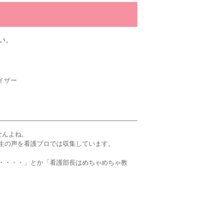
い。
イザー
せんよね。
生の声を看護プロでは収集しています。
・・・・」とか「看護部長はめちゃめちゃ教