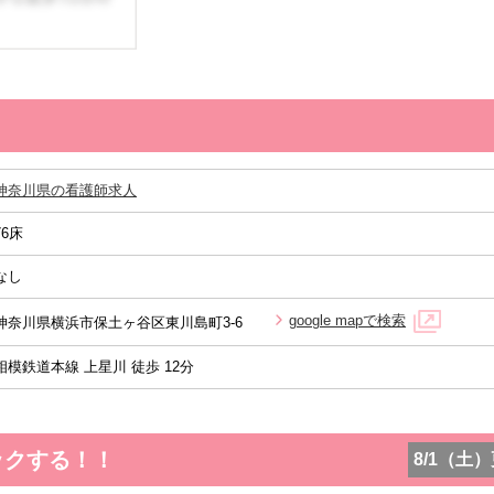
神奈川県の看護師求人
76床
なし
google mapで検索
神奈川県横浜市保土ヶ谷区東川島町3-6
相模鉄道本線 上星川 徒歩 12分
ックする！！
8/1（土