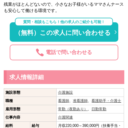
残業がほとんどないので、小さなお子様がいるママさんナース
も安心して働ける環境です。
質問・相談もこちら！他の求人のご紹介も可能！
（無料）この求人に問い合わせる
電話で問い合わせる
求人情報詳細
施設形態
介護施設
職種
看護師
、
准看護師
、
看護助手・介護士
雇用形態
常勤（夜勤あり）
、
日勤常勤
仕事内容
介護関連
給料
給与
月収220,000～390,000円（扶養手当・