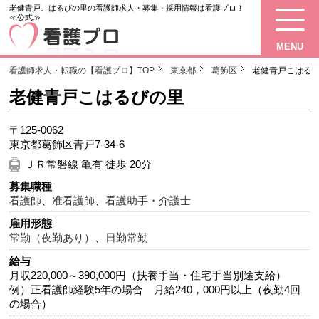
老健青戸こはるびの里の看護師求人・募集・採用情報は看護プロ！
≪公式≫
MENU
看護師求人・転職の【看護プロ】TOP
東京都
葛飾区
老健青戸こはる
老健青戸こはるびの里
〒125-0062
東京都葛飾区青戸7-34-6
ＪＲ常磐線 亀有 徒歩 20分
募集職種
看護師
、
准看護師
、
看護助手・介護士
雇用形態
常勤（夜勤あり）
、
日勤常勤
給与
月収220,000～390,000円（扶養手当・住宅手当別途支給）
例）正看護師経験5年の場合 月給240，000円以上（夜勤4回
の場合）