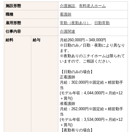
施設形態
介護施設
、
有料老人ホーム
職種
看護師
雇用形態
常勤（夜勤あり）
、
日勤常勤
仕事内容
介護関連
給料
給与
月給260,000円～349,000円
※日勤のみ／日勤・夜勤により異なり
ます。
※夜勤ありのニチイホームは限られて
いますので、ご相談ください。
【日勤のみの場合】
正看護師
月給：302,000円※固定給＋精皆勤手
当
(モデル年収：4,044,000円＝月給×12
＋賞与)
准看護師
月給：262,000円※固定給＋精皆勤手
当
(モデル年収：3,534,000円＝月給×12
＋賞与)
【夜勤有りの場合】