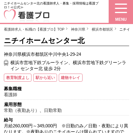
ニチイホームセンター北の看護師求人・募集・採用情報は看護プ
ロ！≪公式≫
MENU
看護師求人・転職の【看護プロ】TOP
神奈川県
横浜市都筑区
ニチイ
ニチイホームセンター北
神奈川県横浜市都筑区中川中央1-29-24
横浜市営地下鉄ブルーライン、横浜市営地下鉄グリーンラ
イン センター北 徒歩 2分
教育制度よし
駅から近い
建物キレイ
募集職種
看護師
雇用形態
常勤（夜勤あり）
、
日勤常勤
給与
月給260,000円～349,000円 ※日勤のみ／日勤・夜勤により異
なります。※夜勤ありのニチイホームは限られていますので、