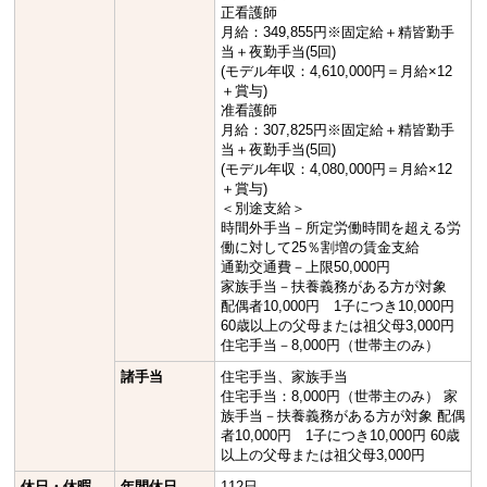
正看護師
月給：349,855円※固定給＋精皆勤手
当＋夜勤手当(5回)
(モデル年収：4,610,000円＝月給×12
＋賞与)
准看護師
月給：307,825円※固定給＋精皆勤手
当＋夜勤手当(5回)
(モデル年収：4,080,000円＝月給×12
＋賞与)
＜別途支給＞
時間外手当－所定労働時間を超える労
働に対して25％割増の賃金支給
通勤交通費－上限50,000円
家族手当－扶養義務がある方が対象
配偶者10,000円 1子につき10,000円
60歳以上の父母または祖父母3,000円
住宅手当－8,000円（世帯主のみ）
諸手当
住宅手当、家族手当
住宅手当：8,000円（世帯主のみ） 家
族手当－扶養義務がある方が対象 配偶
者10,000円 1子につき10,000円 60歳
以上の父母または祖父母3,000円
休日・休暇
年間休日
112日