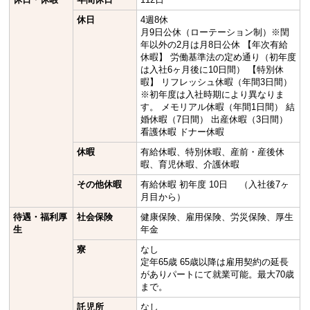
休日
4週8休
月9日公休（ローテーション制）※閏
年以外の2月は月8日公休 【年次有給
休暇】 労働基準法の定め通り（初年度
は入社6ヶ月後に10日間） 【特別休
暇】 リフレッシュ休暇（年間3日間）
※初年度は入社時期により異なりま
す。 メモリアル休暇（年間1日間） 結
婚休暇（7日間） 出産休暇（3日間）
看護休暇 ドナー休暇
休暇
有給休暇、特別休暇、産前・産後休
暇、育児休暇、介護休暇
その他休暇
有給休暇 初年度 10日 （入社後7ヶ
月目から）
待遇・福利厚
社会保険
健康保険、雇用保険、労災保険、厚生
生
年金
寮
なし
定年65歳 65歳以降は雇用契約の延長
がありパートにて就業可能。最大70歳
まで。
託児所
なし