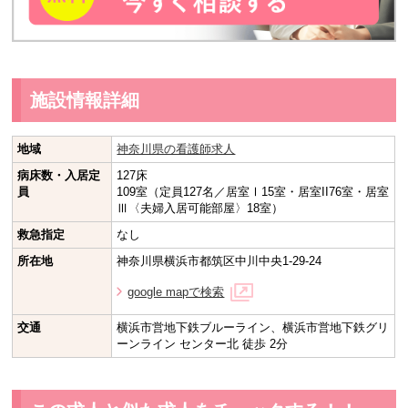
施設情報詳細
地域
神奈川県の看護師求人
病床数・入居定
127床
員
109室（定員127名／居室Ⅰ15室・居室II76室・居室
Ⅲ〈夫婦入居可能部屋〉18室）
救急指定
なし
所在地
神奈川県横浜市都筑区中川中央1-29-24
google mapで検索
交通
横浜市営地下鉄ブルーライン、横浜市営地下鉄グリ
ーンライン センター北 徒歩 2分