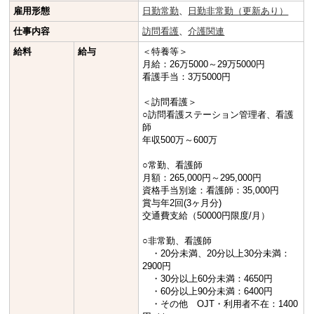
雇用形態
日勤常勤
、
日勤非常勤（更新あり）
仕事内容
訪問看護
、
介護関連
給料
給与
＜特養等＞
月給：26万5000～29万5000円
看護手当：3万5000円
＜訪問看護＞
○訪問看護ステーション管理者、看護
師
年収500万～600万
○常勤、看護師
月額：265,000円～295,000円
資格手当別途：看護師：35,000円
賞与年2回(3ヶ月分)
交通費支給（50000円限度/月）
○非常勤、看護師
・20分未満、20分以上30分未満：
2900円
・30分以上60分未満：4650円
・60分以上90分未満：6400円
・その他 OJT・利用者不在：1400