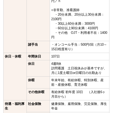
円／ｈ
○非常勤、准看護師
・20分未満、20分以上30分未満：
2100円
・30以上60分未満：3000円
・60分以上90分未満：4100円
・その他 OJT・利用者不在：1400
円
諸手当
・オンコール手当：500円/回（月10～
15日程度有り）
休日・休暇
年間休日
107日
休日
4週8休
訪問看護 土日祝休みが基本ですが、
月に1度土曜日or日曜日の出勤あり
休暇
年末年始、有給休暇、特別休暇、産
前・産後休暇、育児休暇
その他休暇
有給休暇 初年度 10日 （入社後6ヶ
月目から）
待遇・福利厚
社会保険
健康保険、雇用保険、労災保険、厚生
生
年金