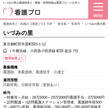
いづみの里の看護師求人・募集・採用情報は看護プロ！≪公式≫
MENU
看護師求人・転職の【看護プロ】TOP
東京都
町田市
いづみの里の看
いづみの里
東京都町田市原町田5-1-12
ＪＲ横浜線、小田急小田原線 町田 徒歩 7分
教育制度よし
募集職種
看護師
、
准看護師
、
看護助手・介護士
雇用形態
日勤常勤
、
日勤非常勤（更新あり）
給与
＜特養等＞月給：26万5000～29万5000円看護手当：3万5000円
＜訪問看護＞○訪問看護ステーション管理者、看護師年収500
万～600万○常勤、看護師月額：265,000円～295,000円資格手