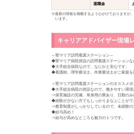
退職金
※最新の情報を掲載するよう心がけておりますが、
います。
キャリアアドバイザー現場
～聖マリア訪問看護ステーション～
◆聖マリア病院併設の訪問看護ステーションな
◆大手総合病院なので、なにかと安心です。
◆看護師、理学療法士、作業療法士がご家庭を
＜聖マリア訪問看護ステーションのオススメポ
◆大手総合病院の併設なので、働きやすい環境
⇒保育施設の完備、単身用の寮あり、日勤のみ
◆経験が少ない方でもしっかりまなぶことがで
⇒教育制度がしっかりしているので、未経験の
◆給与高め！
⇒給与が高めなところも魅力の１つです。