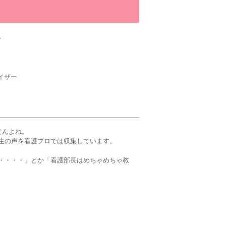
。
イザー
せんよね。
生の声を看護プロでは収集しています。
・・・・」とか「看護部長はめちゃめちゃ教