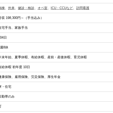
病棟
、
外来
、
健診・検診
、
オペ室
、
ICU・CCUなど
、
訪問看護
月収 198,300円～（手当込み）
住宅手当、家族手当
104日
4週8休
年末年始、夏季休暇、有給休暇、産前・産後休暇、育児休暇
有給休暇 初年度 10日
健康保険、雇用保険、労災保険、厚生年金
寮・住宅
日勤帯のみ
可