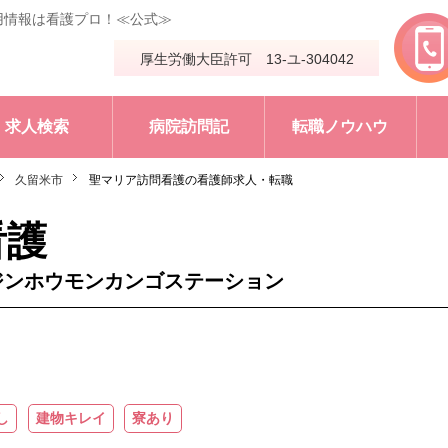
用情報は看護プロ！≪公式≫
厚生労働大臣許可 13-ユ-304042
求人検索
病院訪問記
転職ノウハウ
久留米市
聖マリア訪問看護の看護師求人・転職
看護
ジンホウモンカンゴステーション
し
建物キレイ
寮あり