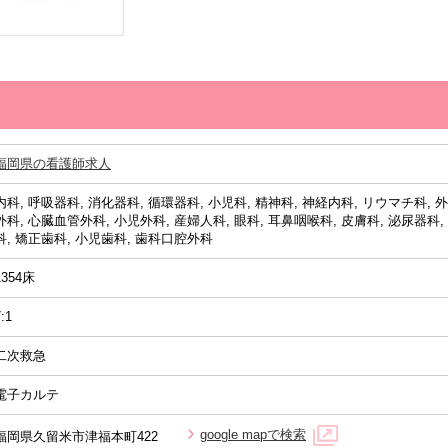
福岡県の看護師求人
内科, 呼吸器科, 消化器科, 循環器科, 小児科, 精神科, 神経内科, リウマチ科, 
外科, 心臓血管外科, 小児外科, 産婦人科, 眼科, 耳鼻咽喉科, 皮膚科, 泌尿器科
科, 矯正歯科, 小児歯科, 歯科口腔外科
1354床
:1
二次救急
電子カルテ
google mapで検索
福岡県久留米市津福本町422