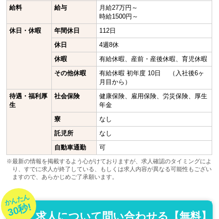
給料
給与
月給27万円～
時給1500円～
休日・休暇
年間休日
112日
休日
4週8休
休暇
有給休暇、産前・産後休暇、育児休暇
その他休暇
有給休暇 初年度 10日 （入社後6ヶ
月目から）
待遇・福利厚
社会保険
健康保険、雇用保険、労災保険、厚生
生
年金
寮
なし
託児所
なし
自動車通勤
可
※最新の情報を掲載するよう心がけておりますが、求人確認のタイミングによ
り、すでに求人が終了している、もしくは求人内容が異なる可能性もござい
ますので、あらかじめご了承願います。
かんたん
30秒!
求人について問い合わせる【無料】