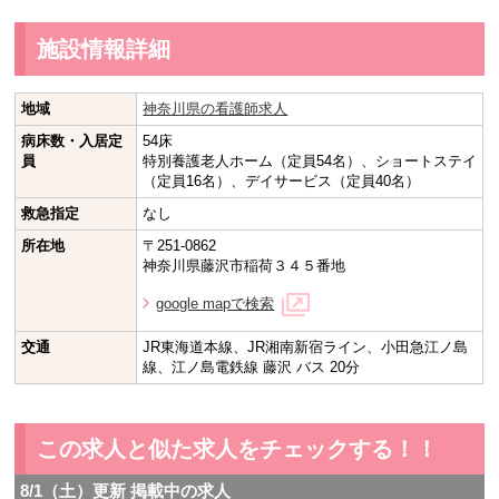
施設情報詳細
地域
神奈川県の看護師求人
病床数・入居定
54床
員
特別養護老人ホーム（定員54名）、ショートステイ
（定員16名）、デイサービス（定員40名）
救急指定
なし
所在地
〒251-0862
神奈川県藤沢市稲荷３４５番地
google mapで検索
交通
JR東海道本線、JR湘南新宿ライン、小田急江ノ島
線、江ノ島電鉄線 藤沢 バス 20分
この求人と似た求人をチェックする！！
8/1（土）更新 掲載中の求人