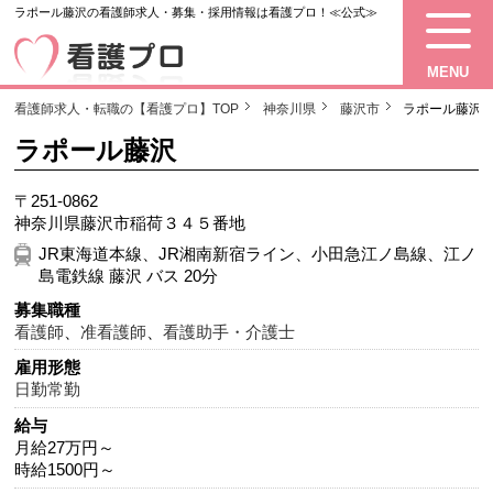
ラポール藤沢の看護師求人・募集・採用情報は看護プロ！≪公式≫
MENU
看護師求人・転職の【看護プロ】TOP
神奈川県
藤沢市
ラポール藤沢
ラポール藤沢
〒251-0862
神奈川県藤沢市稲荷３４５番地
JR東海道本線、JR湘南新宿ライン、小田急江ノ島線、江ノ
島電鉄線 藤沢 バス 20分
募集職種
看護師
、
准看護師
、
看護助手・介護士
雇用形態
日勤常勤
給与
月給27万円～
時給1500円～