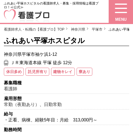
ふれあい平塚ホスピタルの看護師求人・募集・採用情報は看護プ
ロ！≪公式≫
MENU
看護師求人・転職の【看護プロ】TOP
神奈川県
平塚市
ふれあい平塚
ふれあい平塚ホスピタル
神奈川県平塚市袖ケ浜1-12
ＪＲ東海道本線 平塚 徒歩 12分
休日多め
託児所有り
建物キレイ
寮あり
募集職種
看護師
雇用形態
常勤（夜勤あり）
、
日勤常勤
給与
・正看、病棟、経験5年目：月給 313,000円～
勤務時間