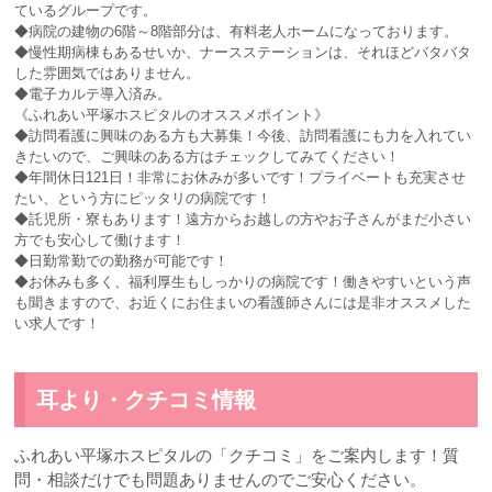
ているグループです。
◆病院の建物の6階～8階部分は、有料老人ホームになっております。
◆慢性期病棟もあるせいか、ナースステーションは、それほどバタバタ
した雰囲気ではありません。
◆電子カルテ導入済み。
《ふれあい平塚ホスピタルのオススメポイント》
◆訪問看護に興味のある方も大募集！今後、訪問看護にも力を入れてい
きたいので、ご興味のある方はチェックしてみてください！
◆年間休日121日！非常にお休みが多いです！プライベートも充実させ
たい、という方にピッタリの病院です！
◆託児所・寮もあります！遠方からお越しの方やお子さんがまだ小さい
方でも安心して働けます！
◆日勤常勤での勤務が可能です！
◆お休みも多く、福利厚生もしっかりの病院です！働きやすいという声
も聞きますので、お近くにお住まいの看護師さんには是非オススメした
い求人です！
耳より・クチコミ情報
ふれあい平塚ホスピタルの「クチコミ」をご案内します！質
問・相談だけでも問題ありませんのでご安心ください。