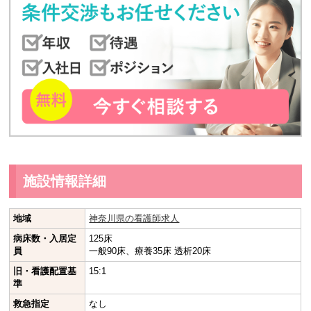
施設情報詳細
地域
神奈川県の看護師求人
病床数・入居定
125床
員
一般90床、療養35床 透析20床
旧・看護配置基
15:1
準
救急指定
なし