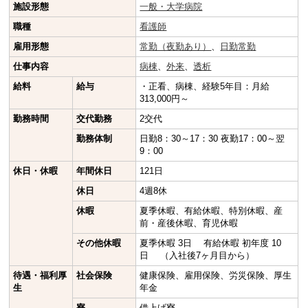
施設形態
一般・大学病院
職種
看護師
雇用形態
常勤（夜勤あり）
、
日勤常勤
仕事内容
病棟
、
外来
、
透析
給料
給与
・正看、病棟、経験5年目：月給
313,000円～
勤務時間
交代勤務
2交代
勤務体制
日勤8：30～17：30 夜勤17：00～翌
9：00
休日・休暇
年間休日
121日
休日
4週8休
休暇
夏季休暇、有給休暇、特別休暇、産
前・産後休暇、育児休暇
その他休暇
夏季休暇 3日 有給休暇 初年度 10
日 （入社後7ヶ月目から）
待遇・福利厚
社会保険
健康保険、雇用保険、労災保険、厚生
生
年金
寮
借上げ寮