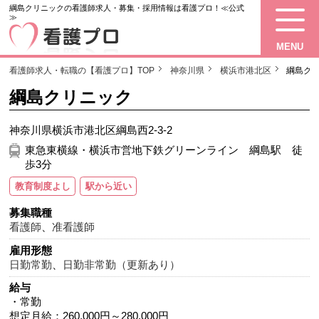
綱島クリニックの看護師求人・募集・採用情報は看護プロ！≪公式
≫
MENU
看護師求人・転職の【看護プロ】TOP
神奈川県
横浜市港北区
綱島ク
綱島クリニック
神奈川県横浜市港北区綱島西2-3-2
東急東横線・横浜市営地下鉄グリーンライン 綱島駅 徒
歩3分
教育制度よし
駅から近い
募集職種
看護師
、
准看護師
雇用形態
日勤常勤
、
日勤非常勤（更新あり）
給与
・常勤
想定月給：260,000円～280,000円