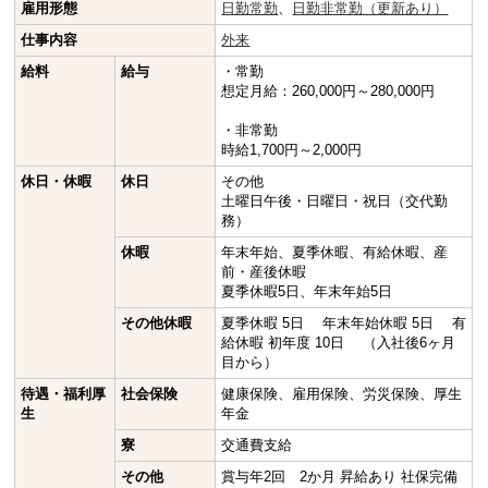
雇用形態
日勤常勤
、
日勤非常勤（更新あり）
仕事内容
外来
給料
給与
・常勤
想定月給：260,000円～280,000円
・非常勤
時給1,700円～2,000円
休日・休暇
休日
その他
土曜日午後・日曜日・祝日（交代勤
務）
休暇
年末年始、夏季休暇、有給休暇、産
前・産後休暇
夏季休暇5日、年末年始5日
その他休暇
夏季休暇 5日 年末年始休暇 5日 有
給休暇 初年度 10日 （入社後6ヶ月
目から）
待遇・福利厚
社会保険
健康保険、雇用保険、労災保険、厚生
生
年金
寮
交通費支給
その他
賞与年2回 2か月 昇給あり 社保完備