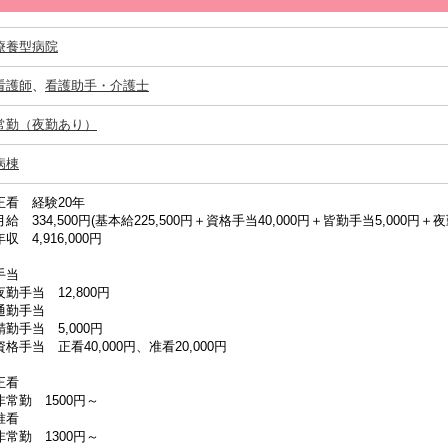
療養型病院
看護師
、
看護助手・介護士
常勤（夜勤あり）
病棟
正看 経験20年
月給 334,500円(基本給225,500円＋資格手当40,000円＋皆勤手当5,000円＋夜勤
年収 4,916,000円
手当
夜勤手当 12,800円
通勤手当
精勤手当 5,000円
資格手当 正看40,000円、准看20,000円
正看
非常勤 1500円～
准看
非常勤 1300円～