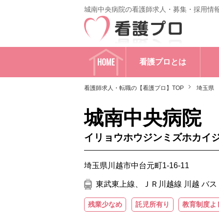
城南中央病院の看護師求人・募集・採用情
HOME
看護プロとは
看護師求人・転職の【看護プロ】TOP
埼玉県
城南中央病院
イリョウホウジンミズホカイ
埼玉県川越市中台元町1-16-11
東武東上線、ＪＲ川越線 川越 バス 
残業少なめ
託児所有り
教育制度よ