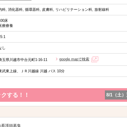
内科, 消化器科, 循環器科, 皮膚科, リハビリテーション科, 放射線科
100床
医療療養
15:1
なし
google mapで検索
埼玉県川越市中台元町1-16-11
東武東上線、ＪＲ川越線 川越 バス 10分
ックする！！
8/1（土
の看護師募集