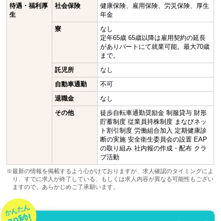
待遇・福利厚
社会保険
健康保険、雇用保険、労災保険、厚生
生
年金
寮
なし
定年65歳 65歳以降は雇用契約の延長
がありパートにて就業可能。最大70歳
まで。
託児所
なし
自動車通勤
不可
退職金
なし
その他
徒歩自転車通勤奨励金 制服貸与 財形
貯蓄制度 従業員持株制度 まなびネッ
ト割引制度 労働組合加入 定期健康診
断の実施 安全衛生委員会の設置 EAP
の取り組み 社内報の作成・配布 クラ
ブ活動
※最新の情報を掲載するよう心がけておりますが、求人確認のタイミングによ
り、すでに求人が終了している、もしくは求人内容が異なる可能性もござい
ますので、あらかじめご了承願います。
かんたん
30秒!