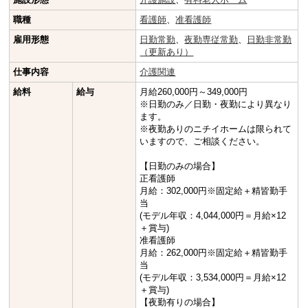
職種
看護師
、
准看護師
雇用形態
日勤常勤
、
夜勤専従常勤
、
日勤非常勤
（更新あり）
仕事内容
介護関連
給料
給与
月給260,000円～349,000円
※日勤のみ／日勤・夜勤により異なり
ます。
※夜勤ありのニチイホームは限られて
いますので、ご相談ください。
【日勤のみの場合】
正看護師
月給：302,000円※固定給＋精皆勤手
当
(モデル年収：4,044,000円＝月給×12
＋賞与)
准看護師
月給：262,000円※固定給＋精皆勤手
当
(モデル年収：3,534,000円＝月給×12
＋賞与)
【夜勤有りの場合】