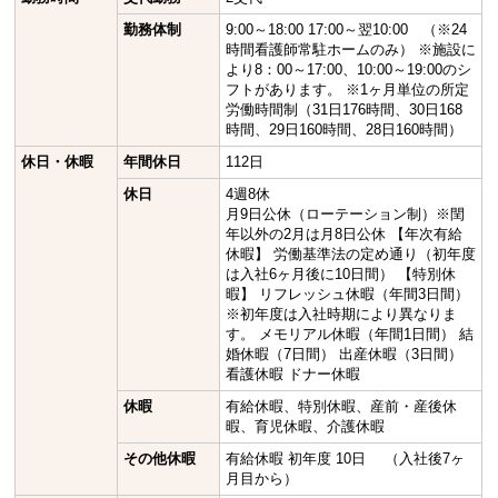
勤務体制
9:00～18:00 17:00～翌10:00 （※24
時間看護師常駐ホームのみ） ※施設に
より8：00～17:00、10:00～19:00のシ
フトがあります。 ※1ヶ月単位の所定
労働時間制（31日176時間、30日168
時間、29日160時間、28日160時間）
休日・休暇
年間休日
112日
休日
4週8休
月9日公休（ローテーション制）※閏
年以外の2月は月8日公休 【年次有給
休暇】 労働基準法の定め通り（初年度
は入社6ヶ月後に10日間） 【特別休
暇】 リフレッシュ休暇（年間3日間）
※初年度は入社時期により異なりま
す。 メモリアル休暇（年間1日間） 結
婚休暇（7日間） 出産休暇（3日間）
看護休暇 ドナー休暇
休暇
有給休暇、特別休暇、産前・産後休
暇、育児休暇、介護休暇
その他休暇
有給休暇 初年度 10日 （入社後7ヶ
月目から）