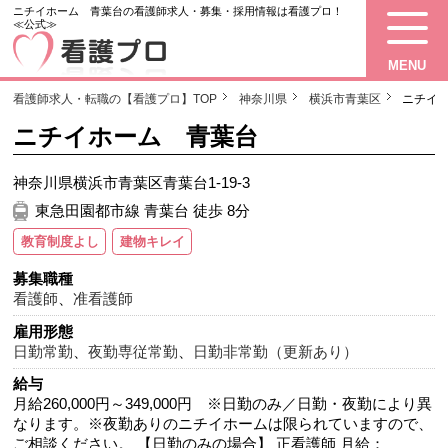
ニチイホーム 青葉台の看護師求人・募集・採用情報は看護プロ！
≪公式≫
MENU
看護師求人・転職の【看護プロ】TOP
神奈川県
横浜市青葉区
ニチイ
ニチイホーム 青葉台
神奈川県横浜市青葉区青葉台1-19-3
東急田園都市線 青葉台 徒歩 8分
教育制度よし
建物キレイ
募集職種
看護師
、
准看護師
雇用形態
日勤常勤
、
夜勤専従常勤
、
日勤非常勤（更新あり）
給与
月給260,000円～349,000円 ※日勤のみ／日勤・夜勤により異
なります。※夜勤ありのニチイホームは限られていますので、
ご相談ください。 【日勤のみの場合】 正看護師 月給：