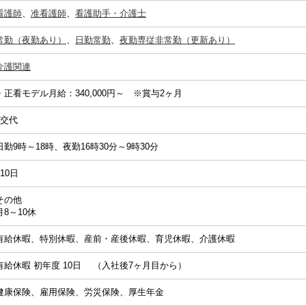
看護師
、
准看護師
、
看護助手・介護士
常勤（夜勤あり）
、
日勤常勤
、
夜勤専従非常勤（更新あり）
介護関連
・正看モデル月給：340,000円～ ※賞与2ヶ月
2交代
日勤9時～18時、夜勤16時30分～9時30分
110日
その他
月8～10休
有給休暇、特別休暇、産前・産後休暇、育児休暇、介護休暇
有給休暇 初年度 10日 （入社後7ヶ月目から）
健康保険、雇用保険、労災保険、厚生年金