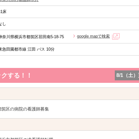
31床
なし
google mapで検索
神奈川県横浜市都筑区荏田南5-18-75
東急田園都市線 江田 バス 10分
ックする！！
8/1（土
都筑区の病院の看護師募集