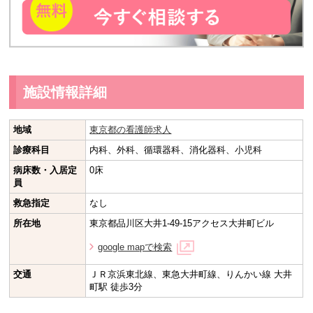
施設情報詳細
地域
東京都の看護師求人
診療科目
内科、外科、循環器科、消化器科、小児科
病床数・入居定
0床
員
救急指定
なし
所在地
東京都品川区大井1-49-15アクセス大井町ビル
google mapで検索
交通
ＪＲ京浜東北線、東急大井町線、りんかい線 大井
町駅 徒歩3分