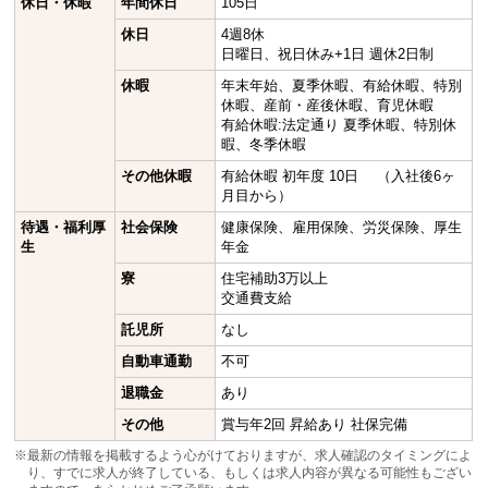
休日・休暇
年間休日
105日
休日
4週8休
日曜日、祝日休み+1日 週休2日制
休暇
年末年始、夏季休暇、有給休暇、特別
休暇、産前・産後休暇、育児休暇
有給休暇:法定通り 夏季休暇、特別休
暇、冬季休暇
その他休暇
有給休暇 初年度 10日 （入社後6ヶ
月目から）
待遇・福利厚
社会保険
健康保険、雇用保険、労災保険、厚生
生
年金
寮
住宅補助3万以上
交通費支給
託児所
なし
自動車通勤
不可
退職金
あり
その他
賞与年2回 昇給あり 社保完備
※最新の情報を掲載するよう心がけておりますが、求人確認のタイミングによ
り、すでに求人が終了している、もしくは求人内容が異なる可能性もござい