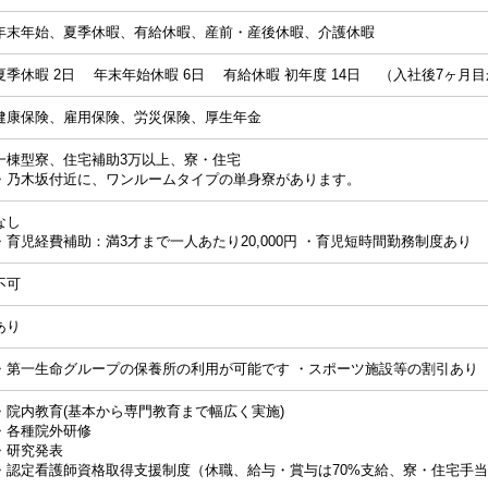
年末年始、夏季休暇、有給休暇、産前・産後休暇、介護休暇
夏季休暇 2日 年末年始休暇 6日 有給休暇 初年度 14日 （入社後7ヶ月
健康保険、雇用保険、労災保険、厚生年金
一棟型寮、住宅補助3万以上、寮・住宅
・乃木坂付近に、ワンルームタイプの単身寮があります。
なし
・育児経費補助：満3才まで一人あたり20,000円 ・育児短時間勤務制度あり
不可
あり
・第一生命グループの保養所の利用が可能です ・スポーツ施設等の割引あり
・院内教育(基本から専門教育まで幅広く実施)
・各種院外研修
・研究発表
・認定看護師資格取得支援制度（休職、給与・賞与は70%支給、寮・住宅手