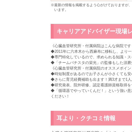
※最新の情報を掲載するよう心がけておりますが、
います。
キャリアアドバイザー現場
《心臓血管研究所・付属病院はこんな病院です
◆2011年に六本木から西麻布に移転し、より
◆専門特化しているので、求められる知識・ス
◆「チームバチスタの栄光」の監修もした須磨
《心臓血管研究所・付属病院のオススメポイン
◆時短制度があるのでお子さんが小さくても安
◆さらに育児経費補助も出ます！満3才まで1人
◆研究発表、院外研修、認定看護師資格取得を
◆「循環器でやっていくんだ！」という強い意
ください！
耳より・クチコミ情報