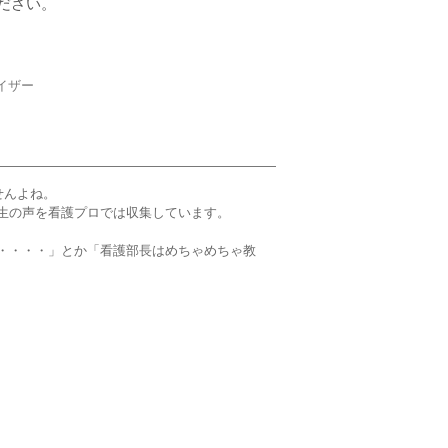
ださい。
イザー
せんよね。
生の声を看護プロでは収集しています。
・・・・」とか「看護部長はめちゃめちゃ教