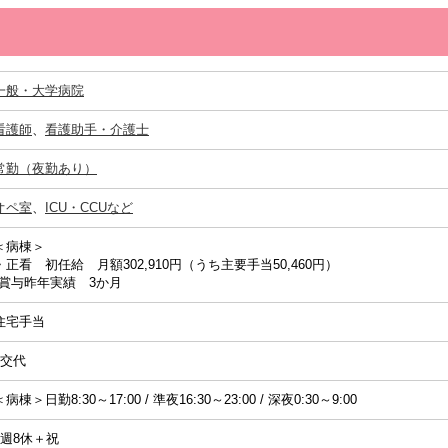
一般・大学病院
看護師
、
看護助手・介護士
常勤（夜勤あり）
オペ室
、
ICU・CCUなど
＜病棟＞
・正看 初任給 月額302,910円（うち主要手当50,460円）
*賞与昨年実績 3か月
住宅手当
2交代
＜病棟＞日勤8:30～17:00 / 準夜16:30～23:00 / 深夜0:30～9:00
4週8休＋祝