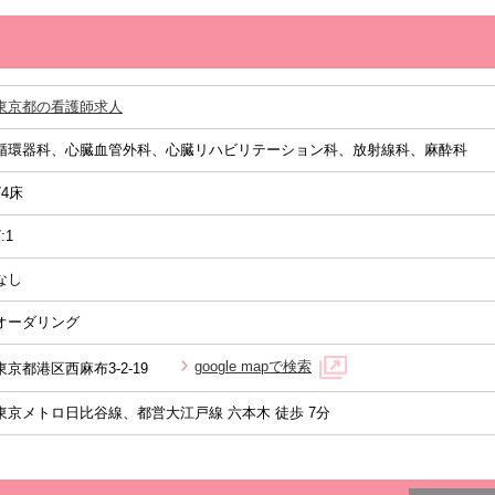
東京都の看護師求人
循環器科、心臓血管外科、心臓リハビリテーション科、放射線科、麻酔科
74床
:1
なし
オーダリング
google mapで検索
東京都港区西麻布3-2-19
東京メトロ日比谷線、都営大江戸線 六本木 徒歩 7分