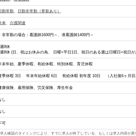
日勤常勤
、
日勤非常勤（更新あり）
外来
、
介護関連
・非常勤の場合：看護師1600円～、准看護師1400円～
4週8休
4週8休 (日、祝はお休みの為、 日曜+平日1日、祝日のある週は日曜日+祝日
年末年始、夏季休暇、有給休暇、特別休暇、育児休暇
夏季休暇 3日 年末年始休暇 6日 有給休暇 初年度 10日 （入社後6ヶ月
健康保険、雇用保険、労災保険、厚生年金
なし
なし
不可
求人確認のタイミングにより、すでに求人が終了している、もしくは求人内容が異