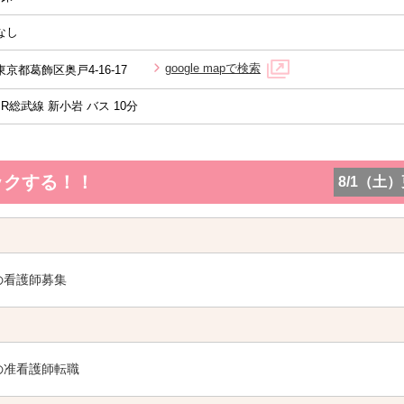
なし
google mapで検索
東京都葛飾区奥戸4-16-17
JR総武線 新小岩 バス 10分
ックする！！
8/1（土
の看護師募集
の准看護師転職