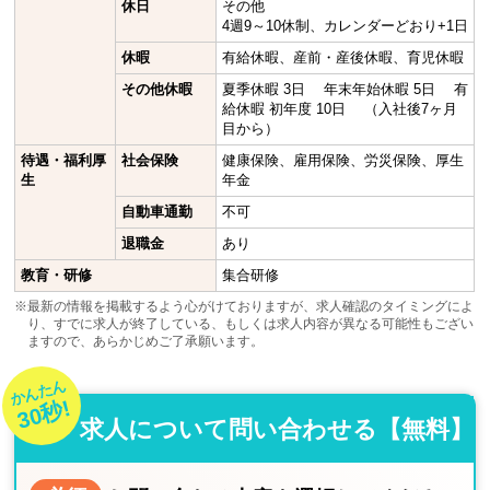
休日
その他
4週9～10休制、カレンダーどおり+1日
休暇
有給休暇、産前・産後休暇、育児休暇
その他休暇
夏季休暇 3日 年末年始休暇 5日 有
給休暇 初年度 10日 （入社後7ヶ月
目から）
待遇・福利厚
社会保険
健康保険、雇用保険、労災保険、厚生
生
年金
自動車通勤
不可
退職金
あり
教育・研修
集合研修
※最新の情報を掲載するよう心がけておりますが、求人確認のタイミングによ
り、すでに求人が終了している、もしくは求人内容が異なる可能性もござい
ますので、あらかじめご了承願います。
かんたん
30秒!
求人について問い合わせる【無料】