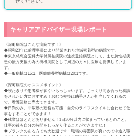
せください。
キャリアアドバイザー現場レポート
《深町病院はこんな病院です！》
◆昭和23年に前理事長により開業された地域密着型の病院です。
◆東京慈恵会医科大学付属柏病院の連携登録病院として、また急性期疾
患の後方支援の為の待機病院として周辺の方々に医療を提供していま
す。
◆一般病棟は15:1、医療療養型病棟は20:1です。
《深町病院のオススメポイント》
◆寝たきりの患者様が多くいらっしゃいます。じっくり向き合った看護
をされたい方におすすめ！おむつ交換は助手さんが担当してくれるの
で、看護業務に専念できます。
◆日勤のみ、非常勤の勤務も可能！自分のライフスタイルに合わせて仕
事をすることができます！
◆残業はほとんどありません！1日30分以内に収まっているとのこと。
仕事の後も自分の時間をしっかり作ることができますね！
◆ブランクのある方でも大歓迎です！職場の雰囲気が良いので中途入職