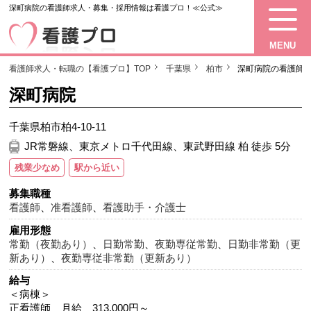
深町病院の看護師求人・募集・採用情報は看護プロ！≪公式≫
MENU
看護師求人・転職の【看護プロ】TOP
千葉県
柏市
深町病院の看護師
深町病院
千葉県柏市柏4-10-11
JR常磐線、東京メトロ千代田線、東武野田線 柏 徒歩 5分
残業少なめ
駅から近い
募集職種
看護師
、
准看護師
、
看護助手・介護士
雇用形態
常勤（夜勤あり）
、
日勤常勤
、
夜勤専従常勤
、
日勤非常勤（更
新あり）
、
夜勤専従非常勤（更新あり）
給与
＜病棟＞
正看護師 月給 313,000円～