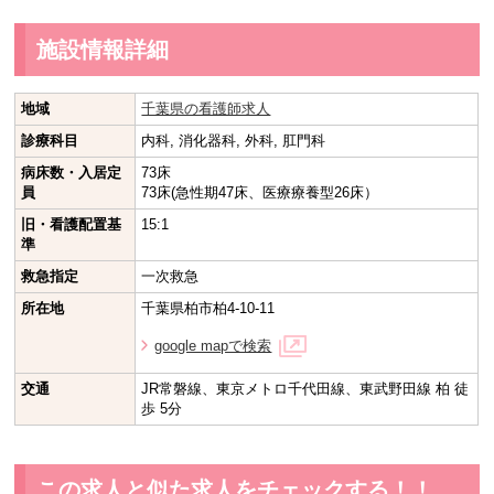
施設情報詳細
地域
千葉県の看護師求人
診療科目
内科, 消化器科, 外科, 肛門科
病床数・入居定
73床
員
73床(急性期47床、医療療養型26床）
旧・看護配置基
15:1
準
救急指定
一次救急
所在地
千葉県柏市柏4-10-11
google mapで検索
交通
JR常磐線、東京メトロ千代田線、東武野田線 柏 徒
歩 5分
この求人と似た求人をチェックする！！