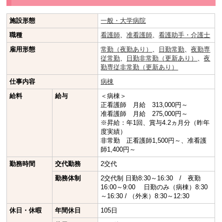
施設形態
一般・大学病院
職種
看護師
、
准看護師
、
看護助手・介護士
雇用形態
常勤（夜勤あり）
、
日勤常勤
、
夜勤専
従常勤
、
日勤非常勤（更新あり）
、
夜
勤専従非常勤（更新あり）
仕事内容
病棟
給料
給与
＜病棟＞
正看護師 月給 313,000円～
准看護師 月給 275,000円～
※昇給：年1回、賞与4.2ヵ月分（昨年
度実績）
非常勤 正看護師1,500円～、准看護
師1,400円～
勤務時間
交代勤務
2交代
勤務体制
2交代制 日勤8:30～16:30 / 夜勤
16:00～9:00 日勤のみ（病棟）8:30
～16:30 / （外来）8:30～12:30
休日・休暇
年間休日
105日